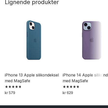
Lignende produkter
har
flere
varianter.
Alternativene
kan
velges
på
produktsiden
iPhone 13 Apple silikondeksel
iPhone 14 Apple silikond
med MagSafe
med MagSafe
Vurdert
Vurdert
kr
579
kr
629
4.89
5.00
Dette
Dette
av 5
av 5
produktet
produktet