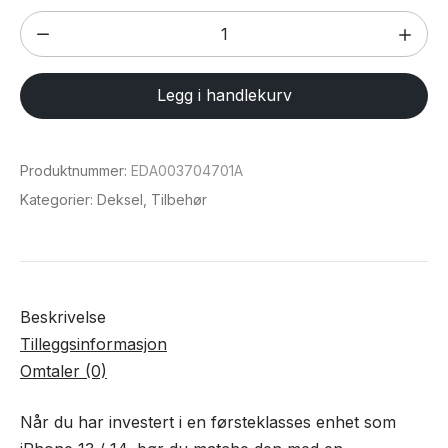
Magsafe
karbonfiber
deksel
Legg i handlekurv
for
iPhone
13
Produktnummer:
EDA003704701A
/14
Kategorier:
Deksel
,
Tilbehør
antall
Beskrivelse
Tilleggsinformasjon
Omtaler (0)
Når du har investert i en førsteklasses enhet som