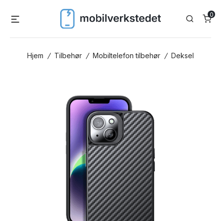
Skip
0
Menu
Search
to
content
Hjem
/
Tilbehør
/
Mobiltelefon tilbehør
/
Deksel