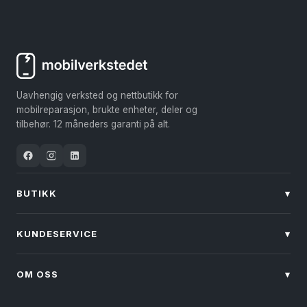
har
har
flere
flere
varianter.
varianter.
Alternativene
Alternativene
kan
kan
Uavhengig verksted og nettbutikk for
velges
velges
mobilreparasjon, brukte enheter, deler og
på
på
tilbehør. 12 måneders garanti på alt.
produktsiden
produktsiden
BUTIKK
▾
KUNDESERVICE
▾
OM OSS
▾