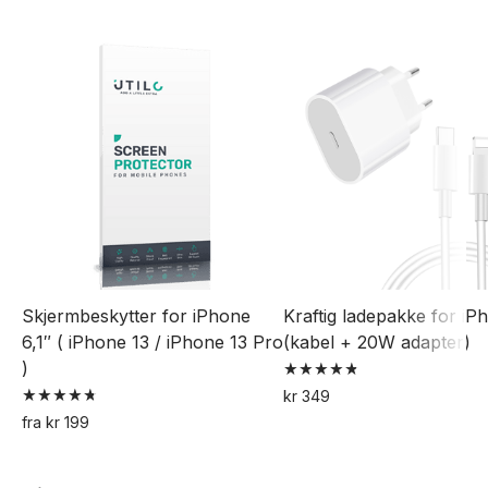
Skjermbeskytter for iPhone
Kraftig ladepakke for iP
6,1″ ( iPhone 13 / iPhone 13 Pro
(kabel + 20W adapter)
)
Vurdert
kr
349
4.82
Vurdert
av 5
fra
kr
199
4.76
Dette
av 5
produktet