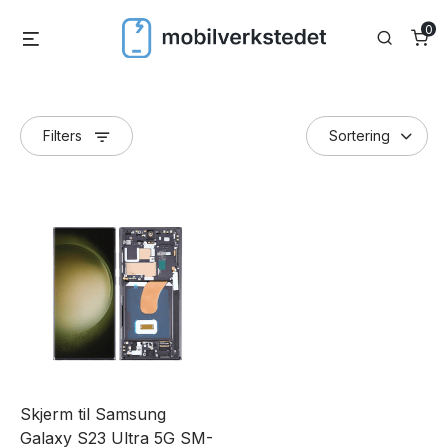
Skip
0
Menu
Search
to
content
Filters
Skjerm til Samsung
Galaxy S23 Ultra 5G SM-