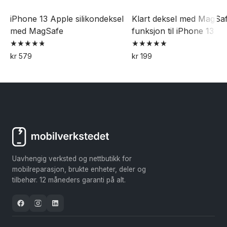
iPhone 13 Apple silikondeksel
Klart deksel med MagSa
med MagSafe
funksjon til iPhone 13
Vurdert
Vurdert
kr
579
kr
199
4.89
5.00
Dette
av 5
av 5
produktet
har
flere
varianter.
Alternativene
kan
Uavhengig verksted og nettbutikk for
velges
mobilreparasjon, brukte enheter, deler og
på
tilbehør. 12 måneders garanti på alt.
produktsiden