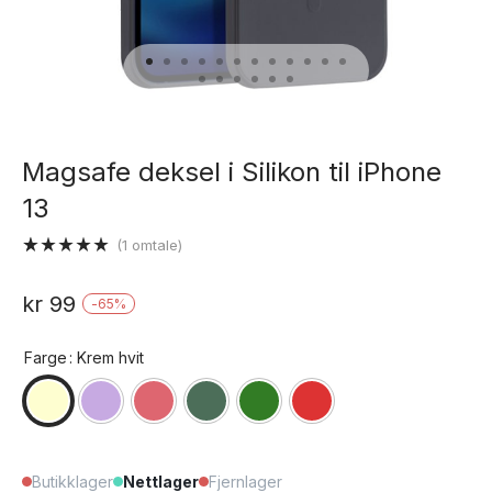
Magsafe deksel i Silikon til iPhone
13
(
1
omtale)
Vurdert
1
5.00
av 5
kr
99
-
65
%
basert på
kundevurdering
Farge
: Krem hvit
Butikklager
Nettlager
Fjernlager