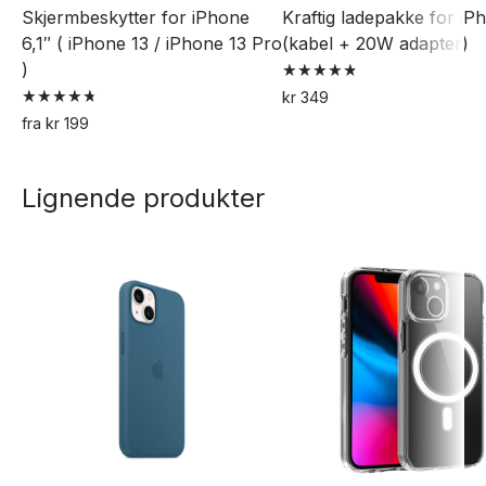
Skjermbeskytter for iPhone
Kraftig ladepakke for iP
6,1″ ( iPhone 13 / iPhone 13 Pro
(kabel + 20W adapter)
)
Vurdert
kr
349
4.82
Vurdert
av 5
fra
kr
199
4.76
Dette
av 5
produktet
Lignende produkter
har
flere
varianter.
Alternativene
kan
velges
på
produktsiden