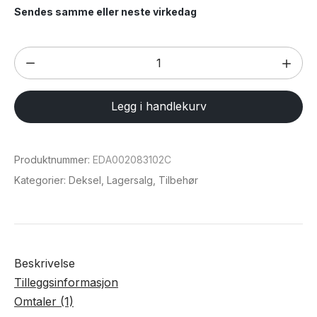
Sendes samme eller neste virkedag
Magsafe
deksel
i
Legg i handlekurv
Silikon
til
iPhone
Produktnummer:
EDA002083102C
13
Kategorier:
Deksel
,
Lagersalg
,
Tilbehør
antall
Beskrivelse
Tilleggsinformasjon
Omtaler (1)