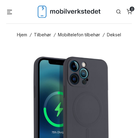
Skip
0
Menu
Search
to
content
Hjem
/
Tilbehør
/
Mobiltelefon tilbehør
/
Deksel