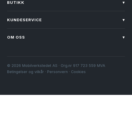
BUTIKK
▾
KUNDESERVICE
▾
OM OSS
▾
© 2026 Mobilverkstedet AS · Org.nr 917 723 559 MVA
Betingelser og vilkår
·
Personvern
·
Cookies