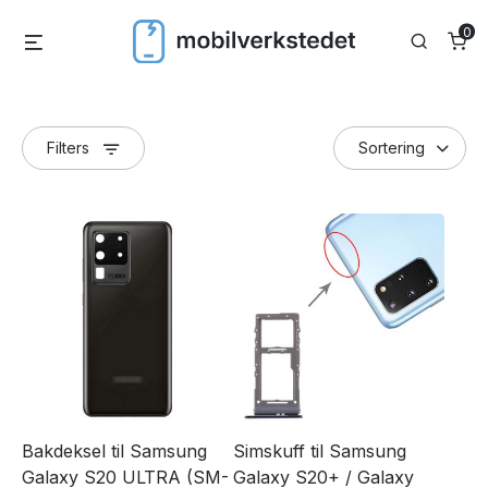
Skip
0
Menu
Search
to
content
Filters
Bakdeksel til Samsung
Simskuff til Samsung
Galaxy S20 ULTRA (SM-
Galaxy S20+ / Galaxy