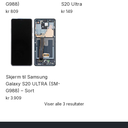
G988)
S20 Ultra
kr
809
kr
149
Dette
produktet
har
flere
varianter.
Alternativene
kan
velges
Skjerm til Samsung
på
Galaxy S20 ULTRA (SM-
produktsiden
G988) – Sort
kr
3.909
Viser alle 3 resultater