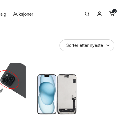
0
Min konto
Search
alg
Auksjoner