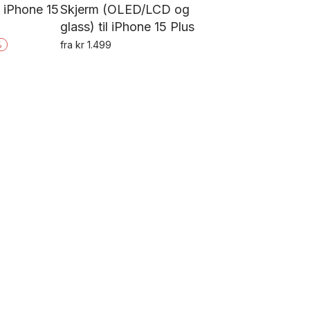
l iPhone 15
Skjerm (OLED/LCD og
glass) til iPhone 15 Plus
rende
fra
kr
1.499
%
Dette
produktet
9.
har
flere
varianter.
Alternativene
kan
velges
på
produktsiden