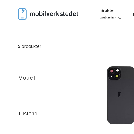
Skip
Brukte
to
enheter
Toggl
content
menu
5 produkter
Modell
Tilstand