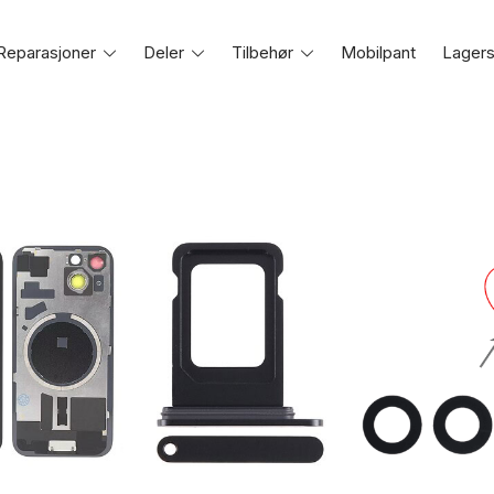
Reparasjoner
Toggle
Deler
Toggle
Tilbehør
Toggle
Mobilpant
Lagers
e
menu
menu
menu