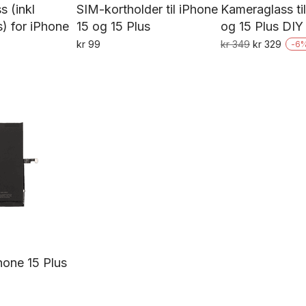
s (inkl
SIM-kortholder til iPhone
Kameraglass ti
) for iPhone
15 og 15 Plus
og 15 Plus DIY
Opprinnelig
Nåvæ
kr
99
kr
349
kr
329
-
6
Dette
pris
pris
var:
er:
Dette
produktet
kr 349.
kr 32
produktet
har
har
flere
flere
varianter.
varianter.
Alternativene
Alternativene
kan
kan
velges
velges
på
på
produktsiden
produktsiden
Phone 15 Plus