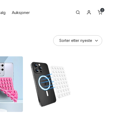
0
Min konto
Search
alg
Auksjoner