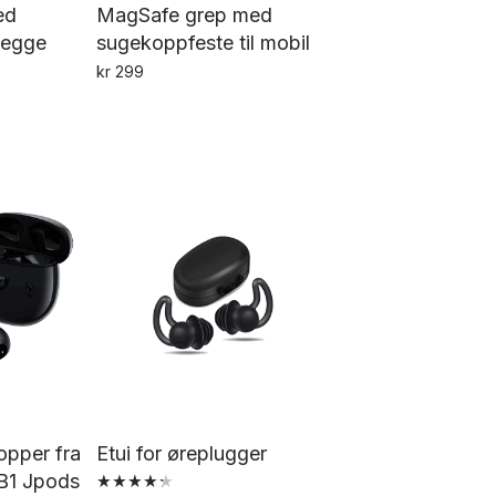
ed
MagSafe grep med
begge
sugekoppfeste til mobil
kr
299
Dette
tte
produktet
oduktet
har
ar
flere
ere
varianter.
rianter.
Alternativene
ternativene
kan
an
velges
lges
på
å
produktsiden
oduktsiden
opper fra
Etui for øreplugger
B1 Jpods