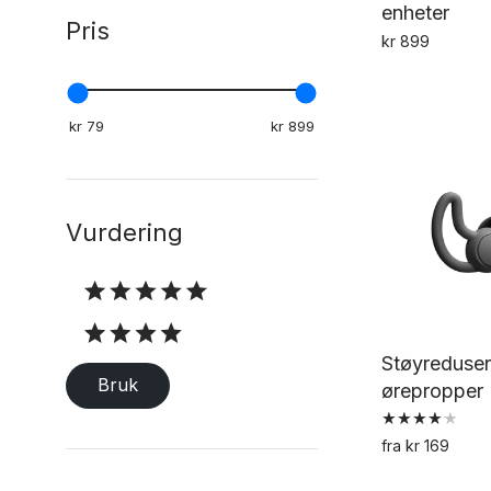
enheter
Pris
kr
899
Vurdering
Vurdering
Støyreduse
Bruk
ørepropper
Vurdert
fra
kr
169
4.17
av 5