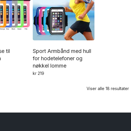
e til
Sport Armbånd med hull
n
for hodetelefoner og
nøkkel lomme
kr
219
Dette
Dette
produktet
produktet
Viser alle 18 resultater
har
har
flere
flere
varianter.
varianter.
Alternativene
Alternativene
kan
kan