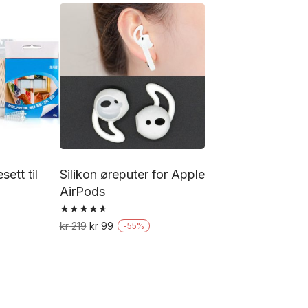
produktet
har
flere
varianter.
Alternativene
kan
velges
på
produktsiden
ett til
Silikon øreputer for Apple
AirPods
Vurdert
Opprinnelig
Nåværende
kr
219
kr
99
-
55
%
4.67
pris
pris
av 5
var:
er:
kr 219.
kr 99.