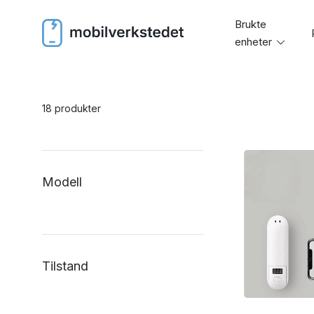
Skip
Brukte
to
enheter
Toggl
content
menu
18 produkter
Modell
Tilstand