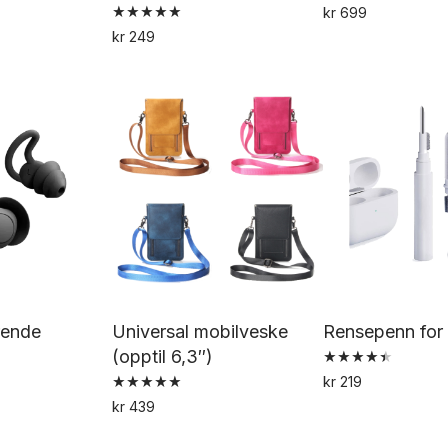
kr
699
Vurdert
De
kr
249
5.00
Dette
av 5
pr
produktet
h
har
fl
flere
va
varianter.
Al
Alternativene
k
kan
ve
velges
p
på
pr
produktsiden
rende
Universal mobilveske
Rensepenn for
(opptil 6,3″)
Vurdert
kr
219
4.50
Vurdert
av 5
kr
439
5.00
Dette
Dette
av 5