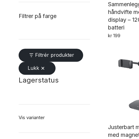
Sammenleg
håndvifte me
Filtrer på farge
display – 1
batteri
kr
199
Filtrér produkter
Lukk
Lagerstatus
Vis varianter
Justerbart m
med magnetr