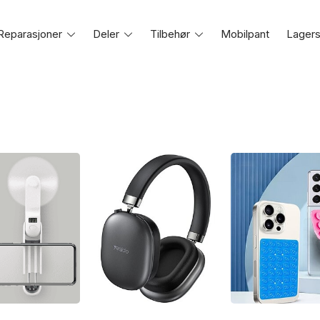
Reparasjoner
Toggle
Deler
Toggle
Tilbehør
Toggle
Mobilpant
Lagers
e
menu
menu
menu