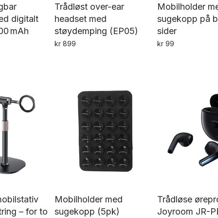
gbar
Trådløst over-ear
Mobilholder m
d digitalt
headset med
sugekopp på 
200 mAh
støydemping (EP05)
sider
kr
899
kr
99
De
Dette
pr
produktet
h
har
fl
flere
va
varianter.
Al
Alternativene
k
kan
ve
velges
p
på
pr
produktsiden
obilstativ
Mobilholder med
Trådløse ørepr
ing – for to
sugekopp (5pk)
Joyroom JR-P