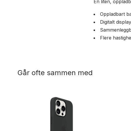
En liten, oppladb
Oppladbart ba
Digitalt displa
Sammenleggba
Flere hastighe
Går ofte sammen med