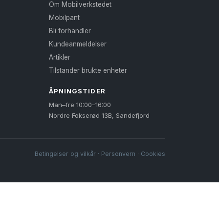
Om Mobilverkstedet
Mobilpant
Bli forhandler
Kundeanmeldelser
Artikler
Tilstander brukte enheter
ÅPNINGSTIDER
Man–fre 10:00–16:00
Nordre Fokserød 13B, Sandefjord
Betingelser og vilkår
·
Personvern
·
Cookies