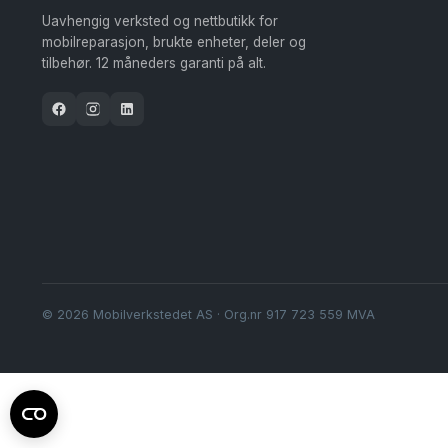
velges
Uavhengig verksted og nettbutikk for
på
mobilreparasjon, brukte enheter, deler og
tilbehør. 12 måneders garanti på alt.
produktsiden
© 2026 Mobilverkstedet AS · Org.nr 917 723 559 MVA