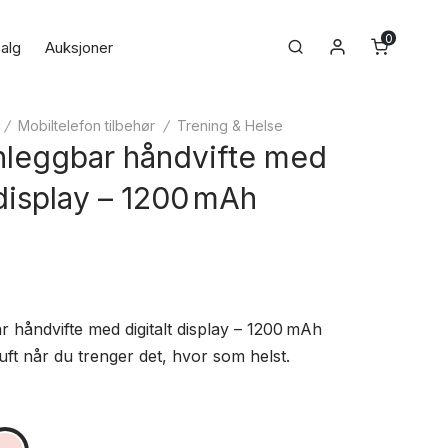
0
Min konto
Search
alg
Auksjoner
/
Mobiltelefon tilbehør
/
Trening & Helse
eggbar håndvifte med
 display – 1200 mAh
håndvifte med digitalt display – 1200 mAh
 luft når du trenger det, hvor som helst.