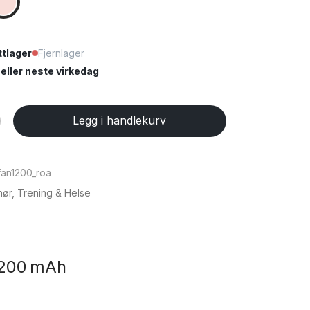
tlager
Fjernlager
ller neste virkedag
ar
Legg i handlekurv
fan1200_roa
hør
,
Trening & Helse
1200 mAh