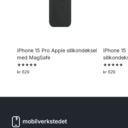
iPhone 15 Pro Apple silikondeksel
iPhone 15
med MagSafe
silikonde
Vurdert
Vurdert
kr
629
kr
629
5.00
5.00
Dette
av 5
av 5
produktet
har
flere
varianter.
Alternativene
kan