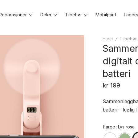
Reparasjoner
Toggle
Deler
Toggle
Tilbehør
Toggle
Mobilpant
Lagers
e
menu
menu
menu
Hjem
/
Tilbehør
Sammenl
digitalt
batteri
kr
199
Sammenleggbar 
batteri – kjølig
Farge
: Lys rosa