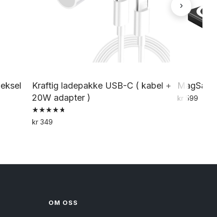
›
deksel
Kraftig ladepakke USB-C ( kabel +
MagSafe
20W adapter )
kr
599
Vurdert
kr
349
4.79
av 5
OM OSS