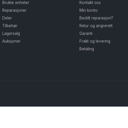
Brukte enheter
Kontakt oss
velges
velges
Reparasjoner
Min konto
på
på
Deler
Bestilt reparasjon?
produktsiden
produktsiden
Tilbehør
Retur og angrerett
Lagersalg
Garanti
Auksjoner
Frakt og levering
Betaling