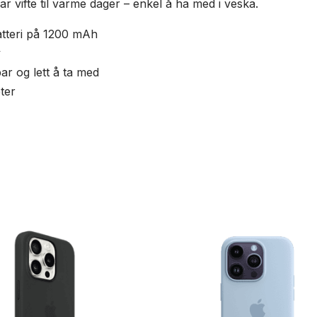
ar vifte til varme dager – enkel å ha med i veska.
tteri på 1200 mAh
y
r og lett å ta med
ter