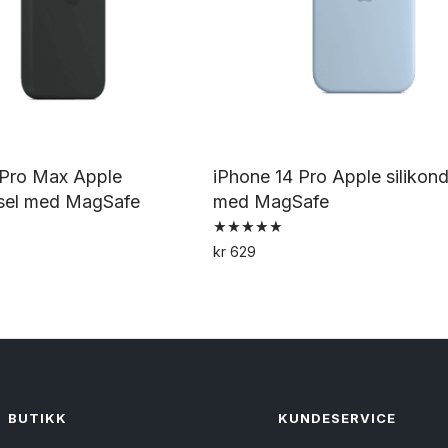
 Pro Max Apple
iPhone 14 Pro Apple silikon
ksel med MagSafe
med MagSafe
Vurdert
kr
629
5.00
Dette
Dette
av 5
produktet
produktet
har
har
flere
flere
varianter.
varianter.
Alternativene
Alternativene
BUTIKK
KUNDESERVICE
kan
kan