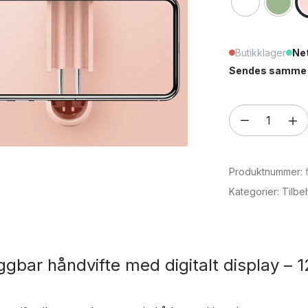
Butikklager
Net
Sendes samme e
Sammenleggb
håndvifte
med
Produktnummer:
digitalt
display
Kategorier:
Tilbe
–
1200 mAh
batteri
bar håndvifte med digitalt display – 
antall