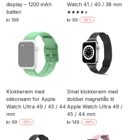
display – 1200 mAh
Watch 41 / 40 / 38 mm
batteri
Vurdert
kr
199
kr
99
-
55
%
4.50
Dette
Dette
av 5
produktet
produktet
har
har
flere
flere
varianter.
varianter.
Alternativene
Alternativene
kan
kan
velges
velges
Klokkereim med
Smal klokkereim med
på
på
silikonsøm for Apple
dobbel magnetlås til
produktsiden
produktsiden
Watch Ultra 49 / 45 / 44
Apple Watch Ultra 49 /
mm
45 / 44 mm
kr
99
kr
149
-
55
%
-
48
%
Dette
Dette
produktet
produktet