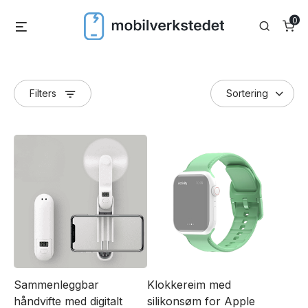
Skip
0
Menu
Search
to
content
Filters
Sammenleggbar
Klokkereim med
håndvifte med digitalt
silikonsøm for Apple