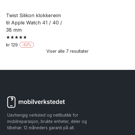
kan
velges
velges
på
Twist Silikon klokkereim
på
produktsiden
til Apple Watch 41 / 40 /
produktsiden
38 mm
Vurdert
kr
129
-
52
%
5.00
Viser alle 7 resultater
Dette
av 5
produktet
har
flere
varianter.
Alternativene
kan
velges
Uavhengig verksted og nettbutikk for
på
mobilreparasjon, brukte enheter, deler og
produktsiden
tilbehør. 12 måneders garanti på alt.