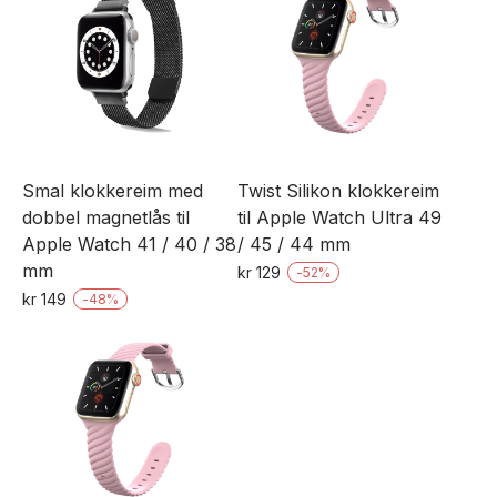
har
har
flere
flere
varianter.
varianter.
Alternativene
Alternativene
kan
kan
velges
velges
Smal klokkereim med
Twist Silikon klokkereim
på
på
dobbel magnetlås til
til Apple Watch Ultra 49
produktsiden
produktsiden
Apple Watch 41 / 40 / 38
/ 45 / 44 mm
mm
kr
129
-
52
%
Dette
kr
149
-
48
%
Dette
produktet
produktet
har
har
flere
flere
varianter.
varianter.
Alternativene
Alternativene
kan