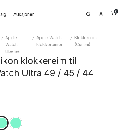
0
Min konto
Search
alg
Auksjoner
/
Apple
/
Apple Watch
/
Klokkereim
Watch
klokkereimer
(Gummi)
tilbehør
likon klokkereim til
tch Ultra 49 / 45 / 44
n