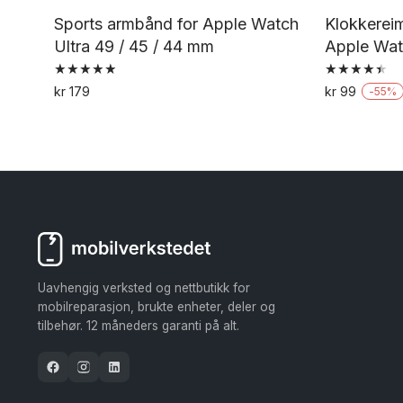
Sports armbånd for Apple Watch
Klokkereim
Ultra 49 / 45 / 44 mm
Apple Wat
Vurdert
Vurdert
kr
179
kr
99
-
55
%
4.94
4.50
Dette
av 5
av 5
produktet
har
flere
varianter.
Alternativene
kan
velges
Uavhengig verksted og nettbutikk for
på
mobilreparasjon, brukte enheter, deler og
tilbehør. 12 måneders garanti på alt.
produktsiden