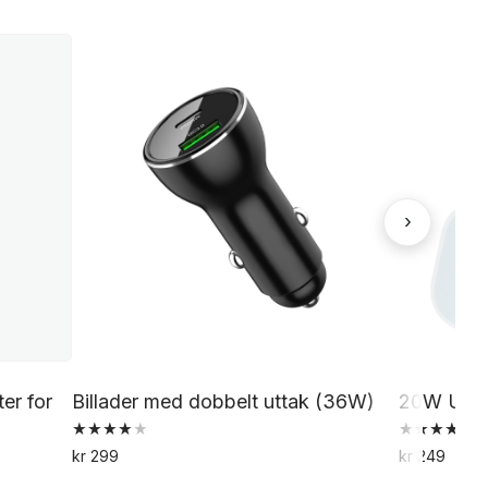
›
er for
Billader med dobbelt uttak (36W)
20W USB-
Vurdert
Vurdert
kr
299
kr
249
4.00
5.00
av 5
av 5