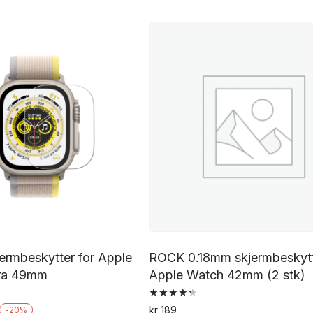
ermbeskytter for Apple
ROCK 0.18mm skjermbeskytt
ra 49mm
Apple Watch 42mm (2 stk)
Vurdert
nelig
Nåværende
kr
189
-
20
%