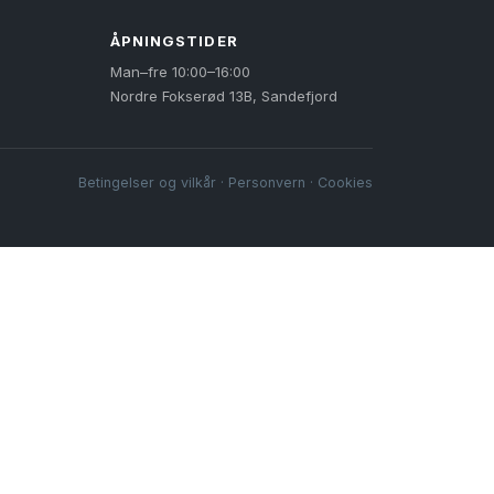
ÅPNINGSTIDER
Man–fre 10:00–16:00
Nordre Fokserød 13B, Sandefjord
Betingelser og vilkår
·
Personvern
·
Cookies