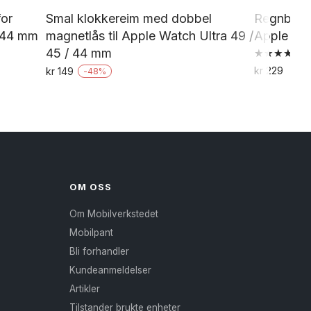
for
Smal klokkereim med dobbel
Regnbue s
/ 44 mm
magnetlås til Apple Watch Ultra 49 /
Apple Wat
45 / 44 mm
Vurdert
kr
229
kr
149
-
48
%
4.75
av 5
Dette
produktet
har
flere
varianter.
Alternativene
OM OSS
kan
Om Mobilverkstedet
velges
Mobilpant
på
Bli forhandler
produktsiden
Kundeanmeldelser
Artikler
Tilstander brukte enheter