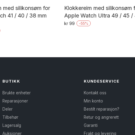
 med silikonsøm for
Klokkereim med silikonsøm 
ch 41 / 40 / 38 mm
Apple Watch Ultra 49 / 45 
kr
99
-
55
%
Dette
Dette
produktet
produktet
har
har
flere
flere
varianter.
varianter.
Alternativene
Alternativene
kan
BUTIKK
KUNDESERVICE
kan
velges
Brukte enheter
Kontakt oss
velges
på
Reparasjoner
Min konto
på
produktsiden
Deler
Bestilt reparasjon?
produktsiden
Tilbehør
Retur og angrerett
Lagersalg
Garanti
Auksjoner
Frakt og levering