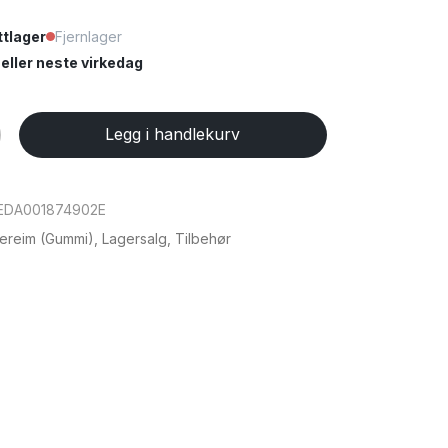
tlager
Fjernlager
ller neste virkedag
Legg i handlekurv
EDA001874902E
ereim (Gummi)
,
Lagersalg
,
Tilbehør