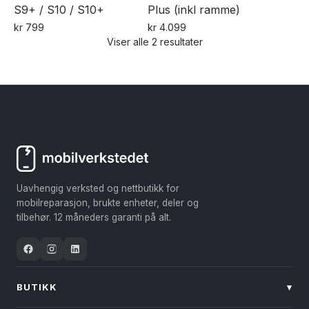
S9+ / S10 / S10+
Plus (inkl ramme)
kr
799
kr
4.099
Viser alle 2 resultater
Dette
produktet
har
flere
varianter.
Alternativene
kan
velges
Uavhengig verksted og nettbutikk for
på
mobilreparasjon, brukte enheter, deler og
produktsiden
tilbehør. 12 måneders garanti på alt.
BUTIKK
▾