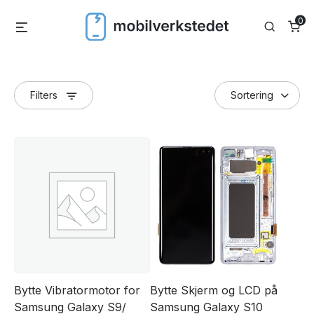
Skip
0
Menu
Search
to
content
Filters
Bytte Vibratormotor for
Bytte Skjerm og LCD på
Samsung Galaxy S9/
Samsung Galaxy S10