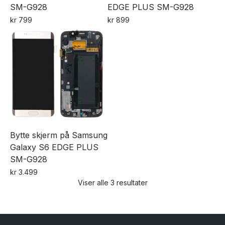
SM-G928
EDGE PLUS SM-G928
kr
799
kr
899
Dette
produktet
har
flere
varianter.
Alternativene
kan
velges
Bytte skjerm på Samsung
på
Galaxy S6 EDGE PLUS
produktsiden
SM-G928
kr
3.499
Viser alle 3 resultater
Dette
produktet
har
flere