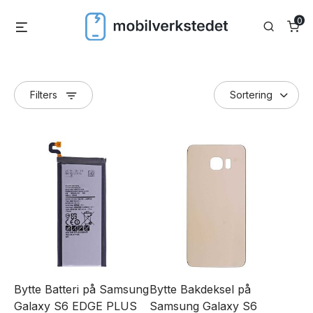
Skip
0
Menu
Search
to
content
Filters
Bytte Batteri på Samsung
Bytte Bakdeksel på
Galaxy S6 EDGE PLUS
Samsung Galaxy S6