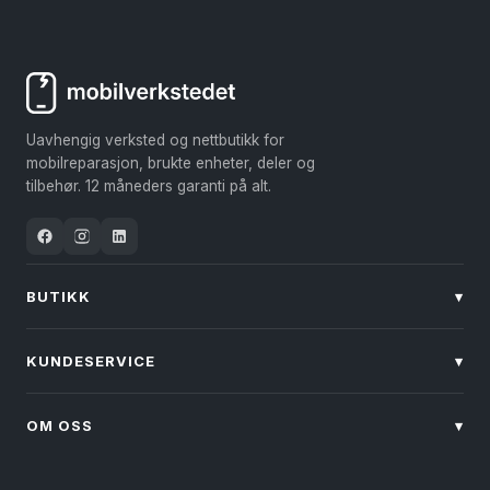
varianter.
Alternativene
kan
velges
Uavhengig verksted og nettbutikk for
på
mobilreparasjon, brukte enheter, deler og
produktsiden
tilbehør. 12 måneders garanti på alt.
BUTIKK
▾
KUNDESERVICE
▾
OM OSS
▾