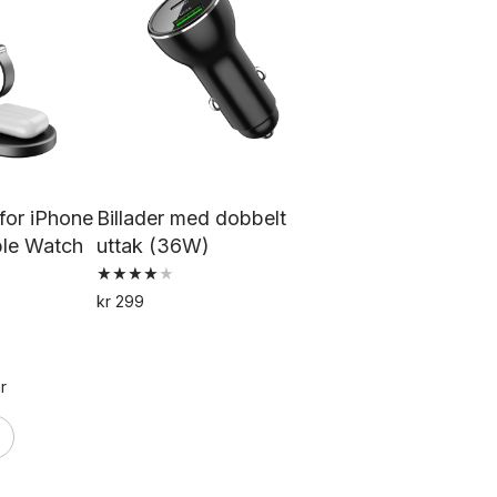
ere
flere
rianter.
varianter.
ternativene
Alternativene
an
kan
lges
velges
å
på
oduktsiden
produktsiden
 for iPhone
Billader med dobbelt
ple Watch
uttak (36W)
Vurdert
kr
299
4.00
av 5
r