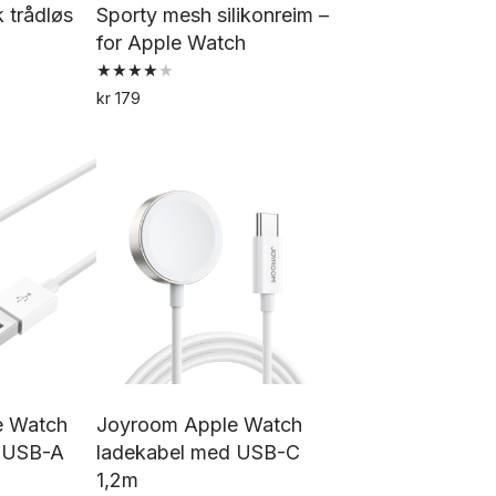
 trådløs
Sporty mesh silikonreim –
for Apple Watch
Vurdert
kr
179
4.00
Dette
av 5
produktet
har
flere
varianter.
Alternativene
kan
velges
på
produktsiden
e Watch
Joyroom Apple Watch
d USB-A
ladekabel med USB-C
1,2m