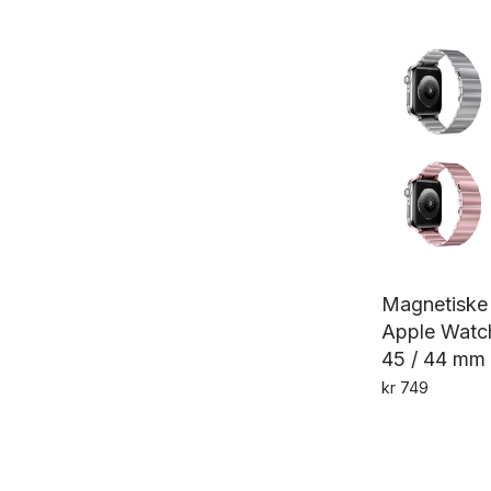
av 5
Magnetiske 
Apple Watch
45 / 44 mm
kr
749