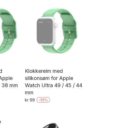
har
ar
flere
ere
varianter.
rianter.
Alternativene
ternativene
kan
an
velges
lges
på
å
produktsiden
oduktsiden
d
Klokkereim med
 Apple
silikonsøm for Apple
 / 38 mm
Watch Ultra 49 / 45 / 44
mm
kr
99
-
55
%
tte
Dette
oduktet
produktet
ar
har