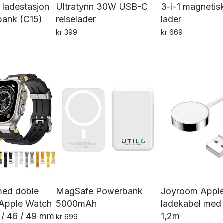
s ladestasjon
Ultratynn 30W USB-C
3-i-1 magnetisk
ank (C15)
reiselader
lader
kr
399
kr
669
med doble
MagSafe Powerbank
Joyroom Appl
r Apple Watch
5000mAh
ladekabel me
5 / 46 / 49 mm
1,2m
kr
699