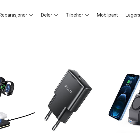
Reparasjoner
Toggle
Deler
Toggle
Tilbehør
Toggle
Mobilpant
Lagers
e
menu
menu
menu