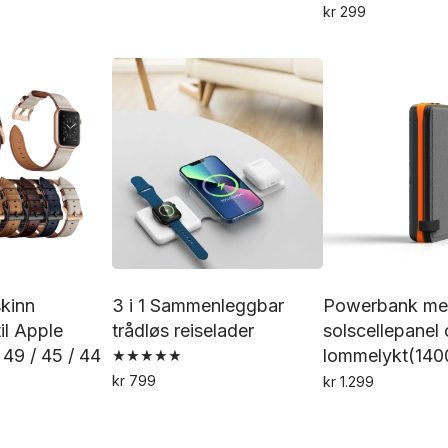
kr
299
Dette
produktet
har
flere
varianter.
Alternativene
kan
velges
på
produktsiden
skinn
3 i 1 Sammenleggbar
Powerbank m
il Apple
trådløs reiselader
solscellepanel
 49 / 45 / 44
lommelykt(14
Vurdert
kr
799
kr
1.299
5.00
Dette
av 5
produktet