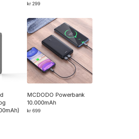
kr
299
ed
MCDODO Powerbank
 og
10.000mAh
000mAh)
kr
699
Dette
produktet
har