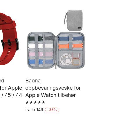
flere
varianter.
Alternativene
kan
velges
på
produktsiden
ed
Baona
 for Apple
oppbevaringsveske for
 / 45 / 44
Apple Watch tilbehør
Vurdert
fra
kr
149
-
38
%
5.00
Dette
av 5
tte
produktet
oduktet