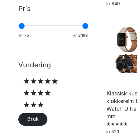
kr
649
Pris
Vurdering
Vurdering
Klassisk ku
klokkereim t
Watch Ultra
mm
Bruk
Vurdert
kr
529
5.00