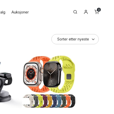
0
Min konto
Search
alg
Auksjoner