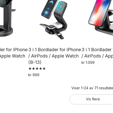
fl
va
Al
k
ve
p
pr
der for iPhone
3 i 1 Bordlader for iPhone
3 i 1 Bordlader
 Apple Watch
/ AirPods / Apple Watch
/ AirPods / Ap
(B-13)
kr
1.099
Vurdert
kr
999
5.00
av 5
Viser 1–24 av 71 resultate
Vis flere