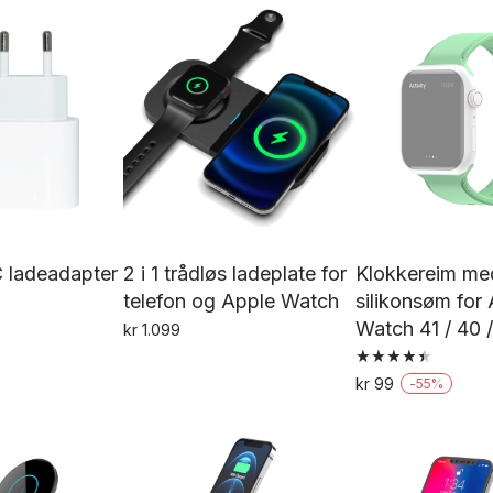
produktet
h
flere
har
fl
varianter.
flere
va
Alternativene
varianter.
Al
kan
Alternativene
k
velges
kan
ve
på
velges
p
produktsiden
på
pr
produktsiden
ladeadapter
2 i 1 trådløs ladeplate for
Klokkereim me
telefon og Apple Watch
silikonsøm for
Watch 41 / 40
kr
1.099
Vurdert
kr
99
-
55
%
4.50
De
av 5
pr
h