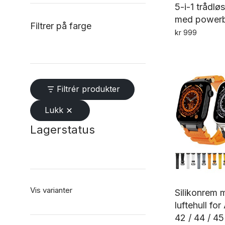
5-i-1 trådlø
med powerb
Filtrer på farge
kr
999
Filtrér produkter
Lukk
Lagerstatus
Vis varianter
Silikonrem 
luftehull fo
42 / 44 / 4