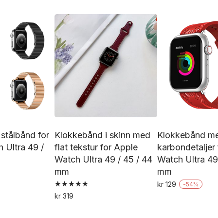
Dette
har
produktet
flere
har
varianter.
flere
Alternativene
varianter.
kan
Alternativene
velges
kan
på
velges
produktsiden
på
produktsiden
stålbånd for
Klokkebånd i skinn med
Klokkebånd m
 Ultra 49 /
flat tekstur for Apple
karbondetaljer
Watch Ultra 49 / 45 / 44
Watch Ultra 49
mm
mm
Dette
kr
129
-
54
%
Vurdert
De
produktet
kr
319
5.00
Dette
av 5
pr
har