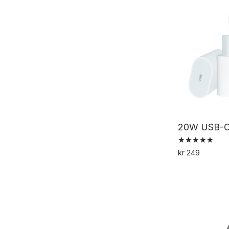
20W USB-C 
Vurdert
kr
249
5.00
av 5