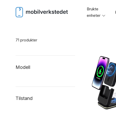
Skip
Brukte
to
enheter
Toggl
content
menu
71 produkter
Modell
Tilstand