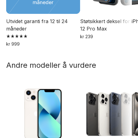
Utvidet garanti fra 12 til 24
Støtsikkert deksel for i
måneder
12 Pro Max
kr
239
Vurdert
kr
999
5.00
av 5
Andre modeller å vurdere