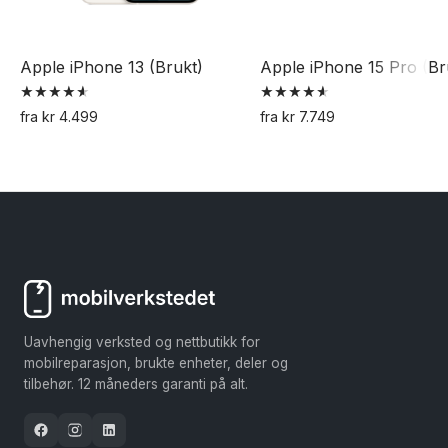
Apple iPhone 13 (Brukt)
Apple iPhone 15 Pro (Br
Vurdert
Vurdert
fra
kr
4.499
fra
kr
7.749
4.62
4.67
Dette
Dette
av 5
av 5
produktet
produktet
har
har
flere
flere
varianter.
varianter.
Alternativene
Alternativene
kan
kan
velges
velges
Uavhengig verksted og nettbutikk for
på
på
mobilreparasjon, brukte enheter, deler og
produktsiden
produktsiden
tilbehør. 12 måneders garanti på alt.