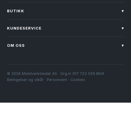
BUTIKK
▾
KUNDESERVICE
▾
OM OSS
▾
© 2026 Mobilverkstedet AS · Org.nr 917 723 559 MVA
Betingelser og vilkår
·
Personvern
·
Cookies