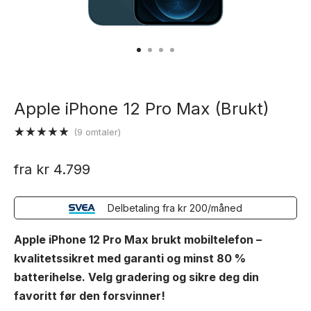
Apple iPhone 12 Pro Max (Brukt)
(
9
omtaler)
Vurdert
9
4.89
av 5
fra
kr
4.799
basert på
kundevurderinger
Delbetaling fra
kr
200
/måned
Apple iPhone 12 Pro Max brukt mobiltelefon –
kvalitetssikret med garanti og minst 80 %
batterihelse. Velg gradering og sikre deg din
favoritt før den forsvinner!