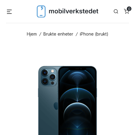
Skip
0
Menu
Search
to
content
Hjem
/
Brukte enheter
/
iPhone (brukt)