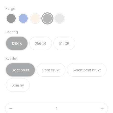
Farge
Lagring
128GB
256GB
512GB
Kvalitet
Godt brukt
Pent brukt
Svært pent brukt
Som ny
Apple