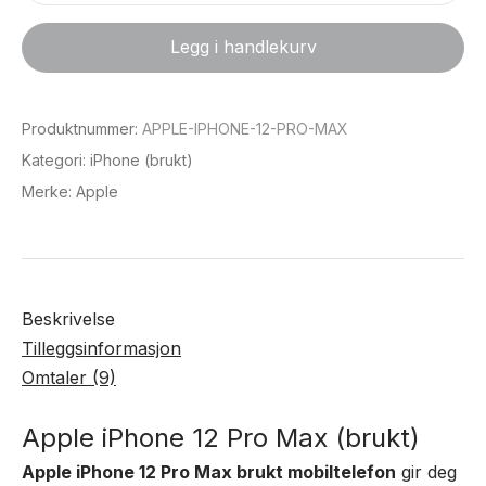
iPhone
12
Legg i handlekurv
Pro
Max
(Brukt)
Produktnummer:
APPLE-IPHONE-12-PRO-MAX
antall
Kategori:
iPhone (brukt)
Merke:
Apple
Beskrivelse
Tilleggsinformasjon
Omtaler (9)
Apple iPhone 12 Pro Max (brukt)
Apple iPhone 12 Pro Max brukt mobiltelefon
gir deg