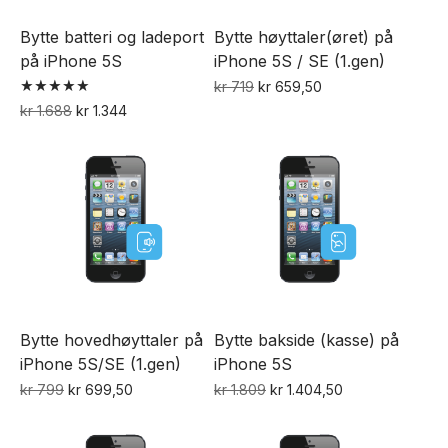
Bytte batteri og ladeport
Bytte høyttaler(øret) på
på iPhone 5S
iPhone 5S / SE (1.gen)
Opprinnelig
Nåværende
kr
719
kr
659,50
Vurdert
pris
pris
Opprinnelig
Nåværende
kr
1.688
kr
1.344
5.00
var:
er:
pris
pris
av 5
kr 719.
kr 659,50.
var:
er:
kr 1.688.
kr 1.344.
Bytte hovedhøyttaler på
Bytte bakside (kasse) på
iPhone 5S/SE (1.gen)
iPhone 5S
Opprinnelig
Nåværende
Opprinnelig
Nåværende
kr
799
kr
699,50
kr
1.809
kr
1.404,50
pris
pris
pris
pris
var:
er:
var:
er: