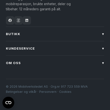
mobilreparasjon, brukte enheter, deler og
tilbehør. 12 måneders garanti på alt.
BUTIKK
▾
KUNDESERVICE
▾
OM OSS
▾
© 2026 Mobilverkstedet AS · Org.nr 917 723 559 MVA
Betingelser og vilkår
·
Personvern
·
Cookies