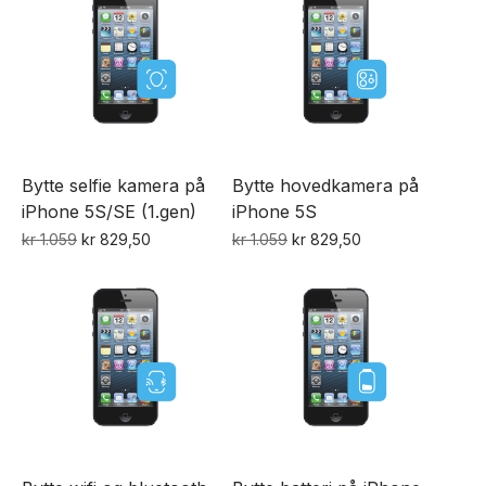
kr 799.
kr 699,50.
kr 1.809.
kr 1.404,50.
Bytte selfie kamera på
Bytte hovedkamera på
iPhone 5S/SE (1.gen)
iPhone 5S
Opprinnelig
Nåværende
Opprinnelig
Nåværende
kr
1.059
kr
829,50
kr
1.059
kr
829,50
pris
pris
pris
pris
var:
er:
var:
er:
kr 1.059.
kr 829,50.
kr 1.059.
kr 829,50.