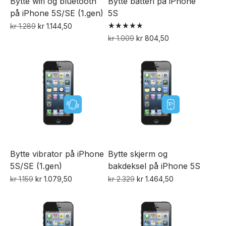
Bytte wifi og bluetooth
Bytte batteri på iPhone
på iPhone 5S/SE (1.gen)
5S
Opprinnelig
Nåværende
kr
1.289
kr
1.144,50
Vurdert
pris
pris
Opprinnelig
Nåværende
kr
1.009
kr
804,50
5.00
var:
er:
pris
pris
av 5
kr 1.289.
kr 1.144,50.
var:
er:
kr 1.009.
kr 804,50.
Bytte vibrator på iPhone
Bytte skjerm og
5S/SE (1.gen)
bakdeksel på iPhone 5S
Opprinnelig
Nåværende
Opprinnelig
Nåværende
kr
1.159
kr
1.079,50
kr
2.329
kr
1.464,50
pris
pris
pris
pris
var:
er:
var:
er:
kr 1.159.
kr 1.079,50.
kr 2.329.
kr 1.464,50.