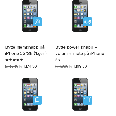
Bytte hjemknapp på
Bytte power knapp +
iPhone 5S/SE (1.gen)
volum + mute på iPhone
5s
Vurdert
Opprinnelig
Nåværende
Opprinnelig
Nåværende
kr
1.349
kr
1.174,50
kr
1.339
kr
1.169,50
5.00
pris
pris
pris
pris
av 5
var:
er:
var:
er:
kr 1.349.
kr 1.174,50.
kr 1.339.
kr 1.169,50.