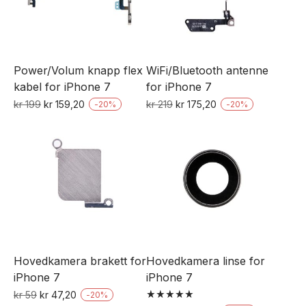
Power/Volum knapp flex
WiFi/Bluetooth antenne
kabel for iPhone 7
for iPhone 7
Opprinnelig
Nåværende
Opprinnelig
Nåværende
kr
199
kr
159,20
kr
219
kr
175,20
-
20
%
-
20
%
pris
pris
pris
pris
var:
er:
var:
er:
kr 199.
kr 159,20.
kr 219.
kr 175,20.
Hovedkamera brakett for
Hovedkamera linse for
iPhone 7
iPhone 7
Opprinnelig
Nåværende
kr
59
kr
47,20
-
20
%