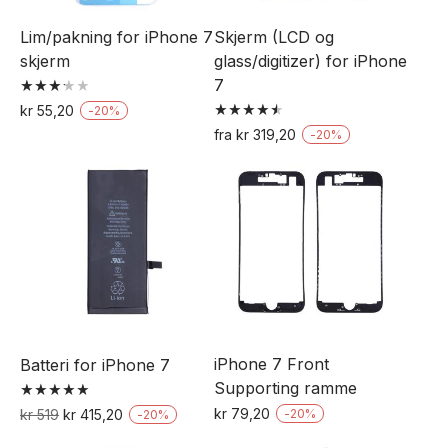
velges
velges
Lim/pakning for iPhone 7
Skjerm (LCD og
på
på
skjerm
glass/digitizer) for iPhone
produktsiden
produktsiden
7
Vurdert
kr
55,20
-
20
%
3.25
Vurdert
Dette
av 5
fra
kr
319,20
-
20
%
4.58
Dette
av 5
produktet
produktet
har
har
flere
flere
varianter.
varianter.
Alternativene
Alternativene
kan
kan
velges
velges
på
iPhone 7 Front
Batteri for iPhone 7
på
produktsiden
Supporting ramme
produktsiden
Vurdert
Opprinnelig
Nåværende
kr
79,20
kr
519
kr
415,20
-
20
%
-
20
%
5.00
Dette
pris
pris
av 5