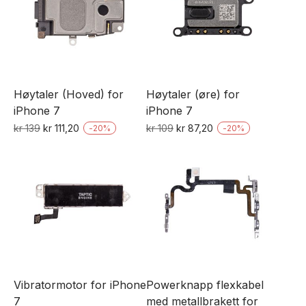
flere
varianter.
Alternativene
kan
velges
Høytaler (Hoved) for
Høytaler (øre) for
på
iPhone 7
iPhone 7
produktsiden
Opprinnelig
Nåværende
Opprinnelig
Nåværende
kr
139
kr
111,20
kr
109
kr
87,20
-
20
%
-
20
%
pris
pris
pris
pris
var:
er:
var:
er:
kr 139.
kr 111,20.
kr 109.
kr 87,20.
Vibratormotor for iPhone
Powerknapp flexkabel
7
med metallbrakett for