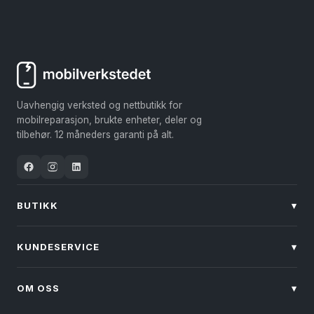
Alternativene
kan
kan
velges
velges
på
på
produktsiden
produktsiden
Uavhengig verksted og nettbutikk for
mobilreparasjon, brukte enheter, deler og
tilbehør. 12 måneders garanti på alt.
BUTIKK
▾
KUNDESERVICE
▾
OM OSS
▾