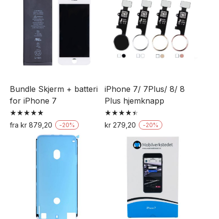
Bundle Skjerm + batteri
iPhone 7/ 7Plus/ 8/ 8
for iPhone 7
Plus hjemknapp
Vurdert
Vurdert
fra
kr
879,20
kr
279,20
-
20
%
-
20
%
5.00
4.50
Dette
Dette
av 5
av 5
produktet
produktet
har
har
flere
flere
varianter.
varianter.
Alternativene
Alternativene
kan
kan