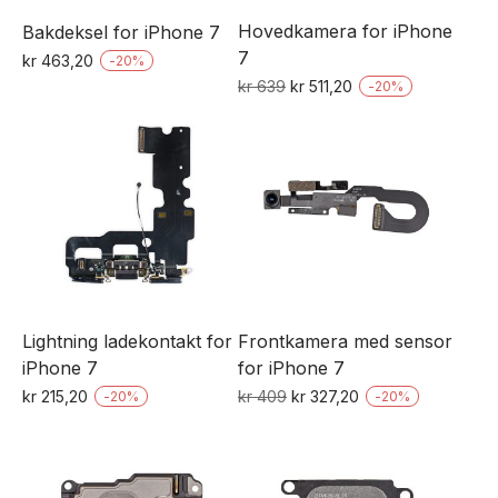
Hovedkamera for iPhone
Bakdeksel for iPhone 7
7
kr
463,20
-
20
%
Dette
Opprinnelig
Nåværende
kr
639
kr
511,20
-
20
%
pris
pris
produktet
var:
er:
har
kr 639.
kr 511,20.
flere
varianter.
Alternativene
kan
velges
på
Lightning ladekontakt for
Frontkamera med sensor
produktsiden
iPhone 7
for iPhone 7
Opprinnelig
Nåværende
kr
215,20
kr
409
kr
327,20
-
20
%
-
20
%
Dette
pris
pris
var:
er:
produktet
kr 409.
kr 327,20.
har