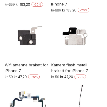
iPhone 7
Opprinnelig
Nåværende
kr
229
kr
183,20
-
20
%
pris
pris
Opprinnelig
Nåværende
kr
229
kr
183,20
-
20
%
var:
er:
pris
pris
kr 229.
kr 183,20.
var:
er:
kr 229.
kr 183,20.
Wifi antenne brakett for
Kamera flash metall
iPhone 7
brakett for iPhone 7
Opprinnelig
Nåværende
Opprinnelig
Nåværende
kr
59
kr
47,20
kr
59
kr
47,20
-
20
%
-
20
%
pris
pris
pris
pris
var:
er:
var:
er:
kr 59.
kr 47,20.
kr 59.
kr 47,20.