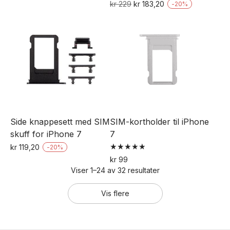
Vurdert
pris
pris
Opprinnelig
Nåværende
kr
229
kr
183,20
-
20
%
5.00
var:
er:
pris
pris
av 5
kr 59.
kr 47,20.
var:
er:
kr 229.
kr 183,20.
Side knappesett med SIM
SIM-kortholder til iPhone
skuff for iPhone 7
7
kr
119,20
-
20
%
Vurdert
Dette
kr
99
5.00
Viser 1–24 av 32 resultater
Dette
av 5
produktet
produktet
har
Vis flere
har
flere
flere
varianter.
varianter.
Alternativene