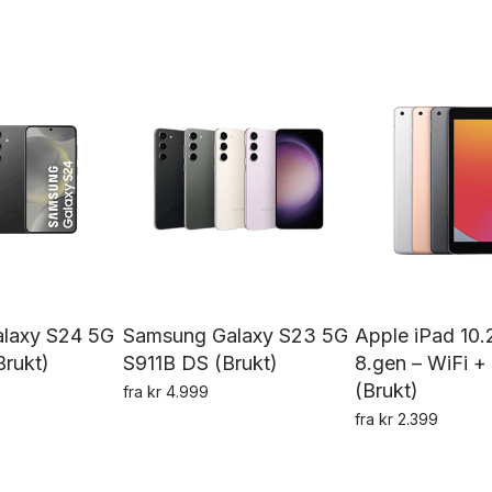
Dette
De
av 5
av 5
har
produktet
pr
flere
har
h
varianter.
flere
fl
Alternativene
varianter.
va
kan
Alternativene
Al
velges
kan
k
på
velges
ve
produktsiden
på
p
produktsiden
pr
laxy S24 5G
Samsung Galaxy S23 5G
Apple iPad 10.
rukt)
S911B DS (Brukt)
8.gen – WiFi + 
(Brukt)
fra
kr
4.999
Dette
fra
kr
2.399
Dette
De
produktet
produktet
pr
har