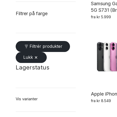
Samsung Ga
5G S731 (Br
Filtrer på farge
fra
kr
5.999
Filtrér produkter
Lukk
Lagerstatus
Apple iPhon
Vis varianter
fra
kr
8.549