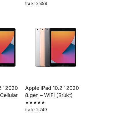
Vurdert
tte
fra
kr
2.899
5.00
Dette
av 5
oduktet
produktet
ar
har
ere
flere
rianter.
varianter.
ternativene
Alternativene
an
kan
lges
velges
å
på
oduktsiden
produktsiden
2″ 2020
Apple iPad 10.2″ 2020
Cellular
8.gen – WiFi (Brukt)
Vurdert
fra
kr
2.249
5.00
Dette
av 5
tte
produktet
oduktet