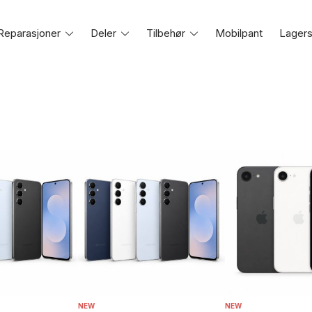
Reparasjoner
Toggle
Deler
Toggle
Tilbehør
Toggle
Mobilpant
Lagers
e
menu
menu
menu
NEW
NEW