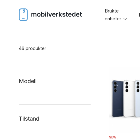
Skip
Brukte
to
enheter
Toggl
content
menu
46 produkter
Modell
Tilstand
NEW