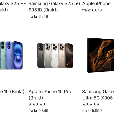
laxy S25 FE
Samsung Galaxy S25 5G
Apple iPhone 1
ukt)
S931B (Brukt)
fra
kr
6.649
De
fra
kr
6.549
Dette
Dette
pr
produktet
produktet
h
har
har
fl
flere
flere
va
varianter.
varianter.
Al
Alternativene
Alternativene
k
kan
kan
ve
velges
velges
p
på
på
pr
produktsiden
produktsiden
e 16 (Brukt)
Apple iPhone 16 Pro
Samsung Galax
(Brukt)
Ultra 5G X906 
Dette
Vurdert
Vurdert
produktet
fra
kr
9.849
fra
kr
5.899
4.67
5.00