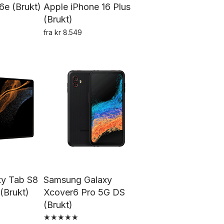
6e (Brukt)
Apple iPhone 16 Plus
(Brukt)
tte
fra
kr
8.549
Dette
oduktet
produktet
ar
har
ere
flere
rianter.
varianter.
ternativene
Alternativene
an
kan
lges
velges
å
på
oduktsiden
produktsiden
y Tab S8
Samsung Galaxy
(Brukt)
Xcover6 Pro 5G DS
(Brukt)