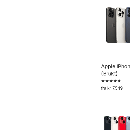
Apple iPhon
(Brukt)
Vurdert
fra
kr
7.549
4.67
av 5