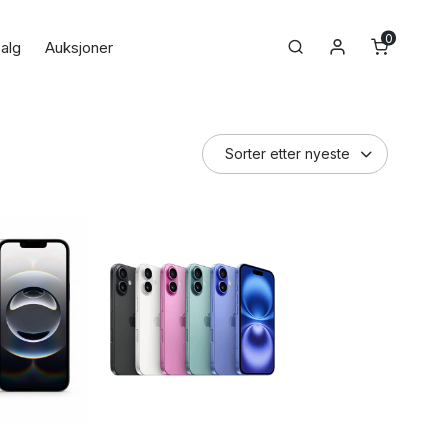
0
Min konto
Search
alg
Auksjoner