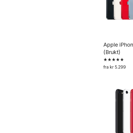
Apple iPhon
(Brukt)
Vurdert
fra
kr
5.299
5.00
av 5