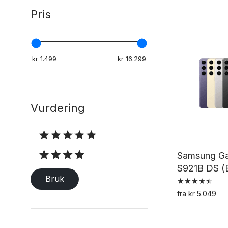
Pris
Vurdering
Vurdering
Samsung Ga
S921B DS (B
Bruk
Vurdert
fra
kr
5.049
4.50
av 5