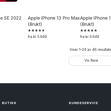
på
på
pr
produktsiden
produktsiden
ne SE 2022
Apple iPhone 13 Pro Max
Apple iPhone 1
(Brukt)
(Brukt)
Vurdert
Vurdert
fra
kr
5.949
fra
kr
5.649
4.75
4.95
Dette
Dette
De
av 5
av 5
produktet
produktet
pr
Viser 1–24 av 46 resultat
har
har
h
Vis flere
flere
flere
fl
varianter.
varianter.
va
Alternativene
Alternativene
Al
kan
kan
k
velges
velges
ve
på
på
p
produktsiden
produktsiden
pr
BUTIKK
KUNDESERVICE