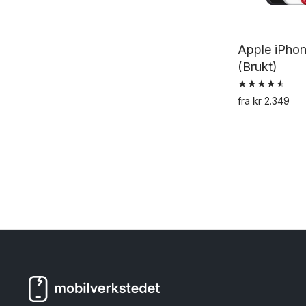
Apple iPho
(Brukt)
Vurdert
fra
kr
2.349
4.57
av 5