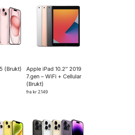
har
ar
flere
ere
varianter.
rianter.
Alternativene
ternativene
kan
an
velges
lges
på
å
produktsiden
oduktsiden
5 (Brukt)
Apple iPad 10.2″ 2019
7.gen – WiFi + Cellular
(Brukt)
tte
fra
kr
2.149
Dette
oduktet
produktet
ar
har
ere
flere
rianter.
varianter.
ternativene