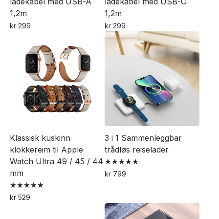
ladekabel med USB-A
ladekabel med USB-C
produktsiden
1,2m
1,2m
kr
299
kr
299
Klassisk kuskinn
3 i 1 Sammenleggbar
klokkereim til Apple
trådløs reiselader
Watch Ultra 49 / 45 / 44
Vurdert
mm
kr
799
5.00
Dette
av 5
Vurdert
kr
529
produktet
5.00
Dette
av 5
har