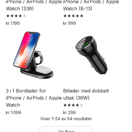
iPhone / AirPods / Apple
iPhone / AirPods / Apple
produktsiden
produktsiden
Watch (S36)
Watch (B-13)
Vurdert
Vurdert
kr
1.199
kr
999
4.00
5.00
av 5
av 5
3 i 1 Bordlader for
Billader med dobbelt
iPhone / AirPods / Apple
uttak (36W)
Watch
Vurdert
kr
1.099
kr
299
4.00
Viser 1–24 av 64 resultater
av 5
Vis flere