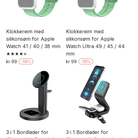
Klokkereim med
Klokkereim med
silikonsøm for Apple
silikonsøm for Apple
Watch 41 / 40 / 38 mm
Watch Ultra 49 / 45 / 44
mm
Vurdert
kr
99
kr
99
-
55
%
-
55
%
4.50
Dette
Dette
av 5
produktet
produktet
har
har
flere
flere
varianter.
varianter.
Alternativene
Alternativene
kan
kan
velges
velges
3 i 1 Bordlader for
3 i 1 Bordlader for
på
på