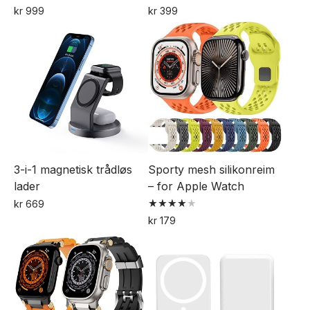
kr
999
kr
399
3-i-1 magnetisk trådløs
Sporty mesh silikonreim
lader
– for Apple Watch
kr
669
Vurdert
kr
179
4.00
Dette
av 5
produktet
har
flere