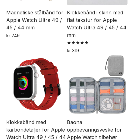
på
Magnetiske stålbånd for
Klokkebånd i skinn med
produktsiden
Apple Watch Ultra 49 /
flat tekstur for Apple
45 / 44 mm
Watch Ultra 49 / 45 / 44
mm
kr
749
Dette
Vurdert
kr
319
produktet
5.00
Dette
av 5
har
produktet
flere
har
varianter.
flere
Alternativene
varianter.
kan
Alternativene
velges
kan
på
velges
produktsiden
Klokkebånd med
Baona
på
karbondetaljer for Apple
oppbevaringsveske for
produktsiden
Watch Ultra 49 / 45 / 44
Apple Watch tilbehør