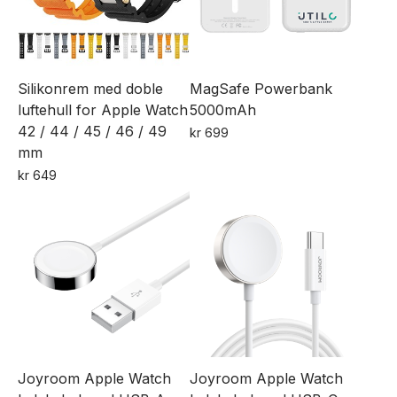
varianter.
Alternativene
kan
velges
Silikonrem med doble
MagSafe Powerbank
på
luftehull for Apple Watch
5000mAh
produktsiden
42 / 44 / 45 / 46 / 49
kr
699
mm
kr
649
Dette
produktet
har
flere
varianter.
Alternativene
kan
velges
Joyroom Apple Watch
Joyroom Apple Watch
på