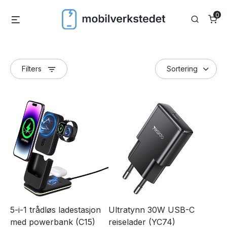
Skip
0
Menu
Search
to
content
Filters
5-i-1 trådløs ladestasjon
Ultratynn 30W USB-C
med powerbank (C15)
reiselader (YC74)