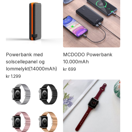
produktet
flere
har
varianter.
flere
Alternativene
varianter.
kan
Alternativene
velges
kan
på
velges
produktsiden
Powerbank med
MCDODO Powerbank
på
solscellepanel og
10.000mAh
produktsiden
lommelykt(14000mAh)
kr
699
Dette
kr
1.299
produktet
har
flere
varianter.
Alternativene
kan
velges