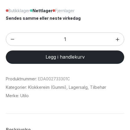
Butikklager
Nettlager
Fjernlager
Sendes samme eller neste virkedag
Klokkereim
med
silikonsøm
Legg i handlekurv
for
Apple
Watch
Produktnummer:
EDA002733301C
41
Kategorier:
Klokkereim (Gummi)
,
Lagersalg
,
Tilbehør
/
Merke:
Utilo
40
/
38
mm
Beskrivelse