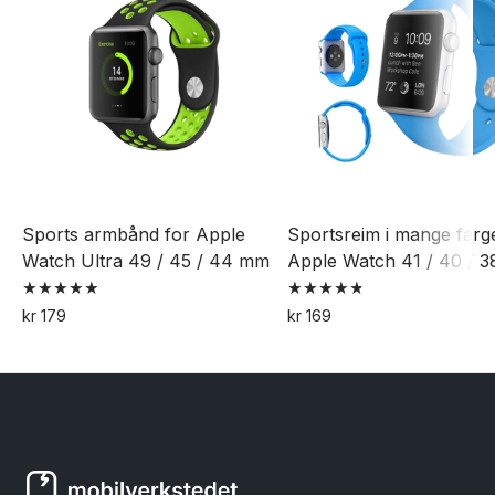
kan
velges
på
produktsiden
Sports armbånd for Apple
Sportsreim i mange farg
Watch Ultra 49 / 45 / 44 mm
Apple Watch 41 / 40 / 
Vurdert
Vurdert
kr
179
kr
169
4.94
4.85
Dette
Dette
av 5
av 5
produktet
produktet
har
har
flere
flere
varianter.
varianter.
Alternativene
Alternativene