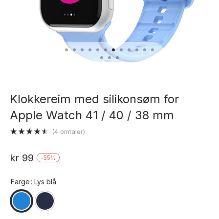
Klokkereim med silikonsøm for
Apple Watch 41 / 40 / 38 mm
(
4
omtaler)
Vurdert
4
4.50
av 5
kr
99
-
55
%
basert på
kundevurderinger
Farge
: Lys blå