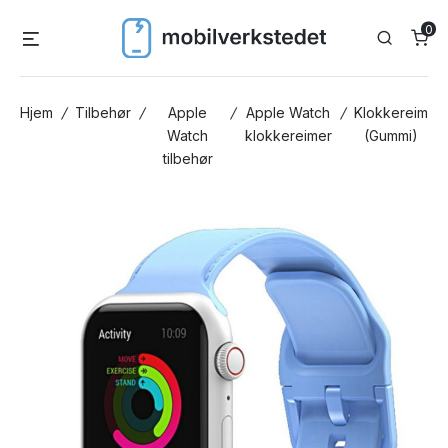
Skip
0
Menu
Search
to
content
Hjem
/
Tilbehør
/
Apple
/
Apple Watch
/
Klokkereim
Watch
klokkereimer
(Gummi)
tilbehør