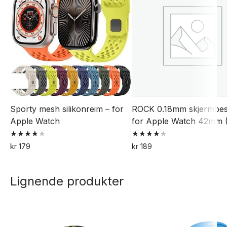
Sporty mesh silikonreim – for
ROCK 0.18mm skjermbes
Apple Watch
for Apple Watch 42mm (
Vurdert
Vurdert
kr
179
kr
189
4.00
4.33
Dette
av 5
av 5
produktet
Lignende produkter
har
flere
varianter.
Alternativene