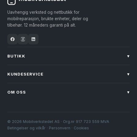
kan
kan
Uavhengig verksted og nettbutikk for
velges
velges
mobilreparasjon, brukte enheter, deler og
på
på
tilbehør. 12 måneders garanti på alt.
produktsiden
produktsiden
BUTIKK
▾
KUNDESERVICE
▾
OM OSS
▾
© 2026 Mobilverkstedet AS · Org.nr 917 723 559 MVA
Betingelser og vilkår
·
Personvern
·
Cookies