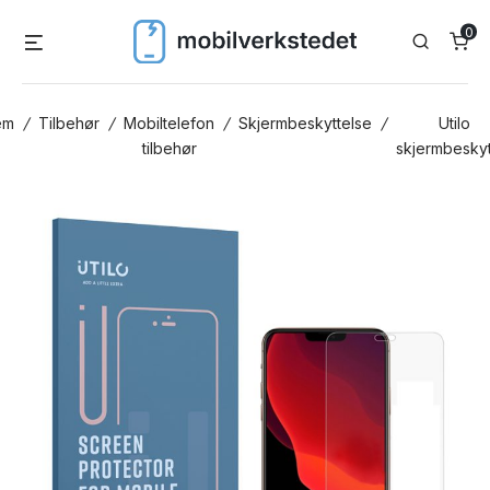
Skip
0
Menu
Search
to
content
em
/
Tilbehør
/
Mobiltelefon
/
Skjermbeskyttelse
/
Utilo
tilbehør
skjermbeskyt