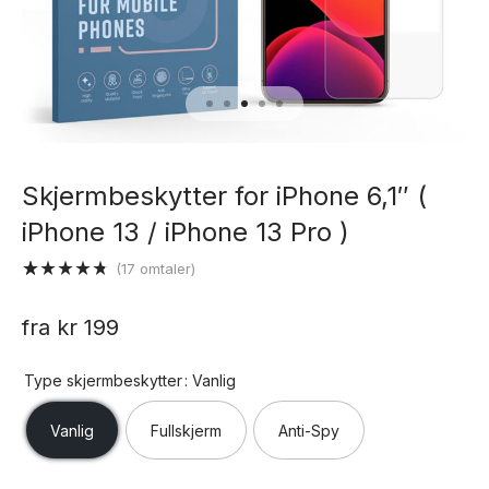
Skjermbeskytter for iPhone 6,1″ (
iPhone 13 / iPhone 13 Pro )
(
17
omtaler)
Vurdert
17
4.76
av 5
fra
kr
199
basert på
kundevurderinger
Type skjermbeskytter
: Vanlig
Vanlig
Fullskjerm
Anti-Spy