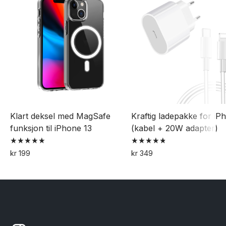
Klart deksel med MagSafe
Kraftig ladepakke for iP
funksjon til iPhone 13
(kabel + 20W adapter)
Vurdert
Vurdert
kr
199
kr
349
5.00
4.82
av 5
av 5