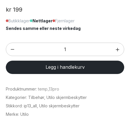
kr
199
Butikklager
Nettlager
Fjernlager
Sendes samme eller neste virkedag
Skjermbeskytter
for
iPhone
Legg i handlekurv
6,1"
(
iPhone
Produktnummer:
temp_13pro
13
Kategorier:
Tilbehør
,
Utilo skjermbeskytter
/
Stikkord:
ip13_all
,
Utilo skjermbeskytter
iPhone
Merke:
Utilo
13
Pro