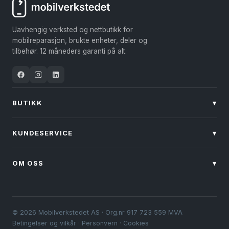
Uavhengig verksted og nettbutikk for
mobilreparasjon, brukte enheter, deler og
tilbehør. 12 måneders garanti på alt.
BUTIKK
▾
KUNDESERVICE
▾
OM OSS
▾
© 2026 Mobilverkstedet AS · Org.nr 917 723 559 MVA
Betingelser og vilkår
·
Personvern
·
Cookies