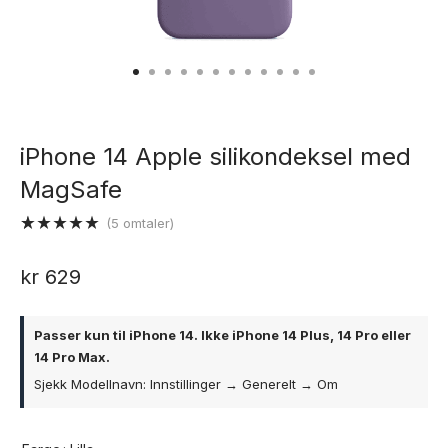
iPhone 14 Apple silikondeksel med
MagSafe
(
5
omtaler)
Vurdert
5
5.00
av 5
kr
629
basert på
kundevurderinger
Passer kun til iPhone 14.
Ikke iPhone 14 Plus, 14 Pro eller
14 Pro Max.
Sjekk Modellnavn: Innstillinger → Generelt → Om