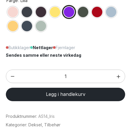
Farge
: Lilla
Butikklager
Nettlager
Fjernlager
Sendes samme eller neste virkedag
iPhone
14
Apple
Legg i handlekurv
silikondeksel
med
MagSafe
Produktnummer:
AS14_Iris
antall
Kategorier:
Deksel
,
Tilbehør