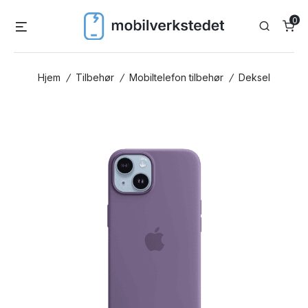
Skip
0
Menu
Search
to
content
Hjem
/
Tilbehør
/
Mobiltelefon tilbehør
/
Deksel