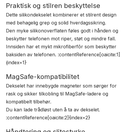
Praktisk og stilren beskyttelse
Dette silikondekselet kombinerer et stilrent design
med behagelig grep og solid hverdagssikring.
Den myke silikonoverflaten føles godt i hånden og
beskytter telefonen mot riper, støt og mindre fall.
Innsiden har et mykt mikrofiberfôr som beskytter
baksiden av telefonen. :contentReference[oaicite:1]
{index=1}
MagSafe-kompatibilitet
Dekselet har innebygde magneter som sørger for
rask og sikker tilkobling til MagSafe-ladere og
kompatibelt tilbehør.
Du kan lade trådløst uten å ta av dekselet.
:contentReference[oaicite:2]{index=2}
Håndtering og slitestyrke