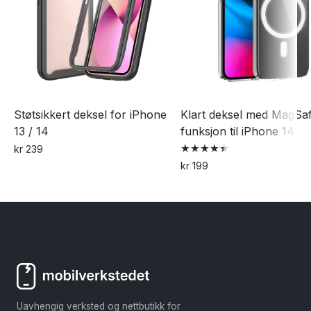
velges
på
produktsiden
Støtsikkert deksel for iPhone
Klart deksel med MagSa
13 / 14
funksjon til iPhone 14
kr
239
Vurdert
kr
199
4.50
av 5
Uavhengig verksted og nettbutikk for