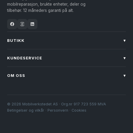
mobilreparasjon, brukte enheter, deler og
tilbehør. 12 måneders garanti på alt.
BUTIKK
▾
KUNDESERVICE
▾
OM OSS
▾
© 2026 Mobilverkstedet AS · Org.nr 917 723 559 MVA
Betingelser og vilkår
·
Personvern
·
Cookies