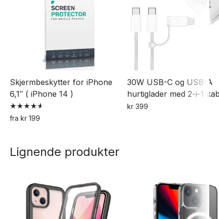
Skjermbeskytter for iPhone
30W USB-C og USB-A
6,1″ ( iPhone 14 )
hurtiglader med 2-i-1 kab
kr
399
Vurdert
fra
kr
199
4.67
Dette
av 5
produktet
Lignende produkter
har
flere
varianter.
Alternativene
kan