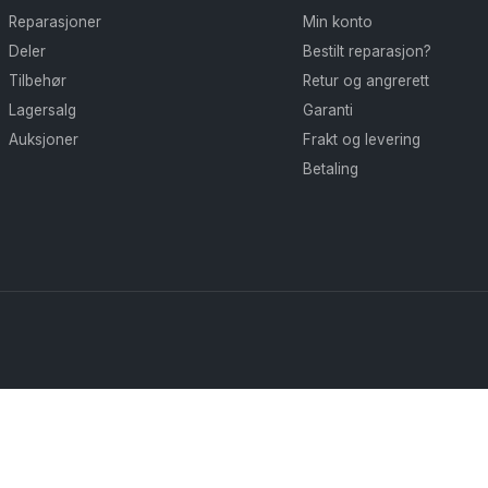
på
Reparasjoner
Min konto
produktsiden
Deler
Bestilt reparasjon?
Tilbehør
Retur og angrerett
Lagersalg
Garanti
Auksjoner
Frakt og levering
Betaling