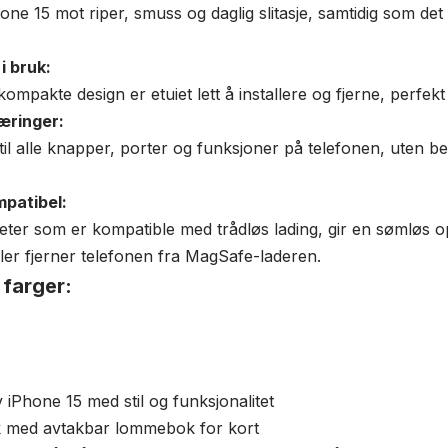
one 15 mot riper, smuss og daglig slitasje, samtidig som det
i bruk:
kompakte design er etuiet lett å installere og fjerne, perfekt
æringer:
 til alle knapper, porter og funksjoner på telefonen, uten b
patibel:
er som er kompatible med trådløs lading, gir en sømløs o
ller fjerner telefonen fra MagSafe-laderen.
 farger:
 iPhone 15 med stil og funksjonalitet
k med avtakbar lommebok for kort