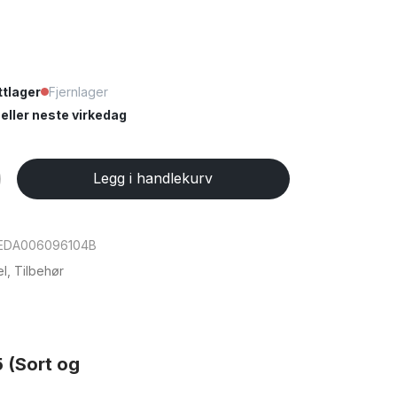
tlager
Fjernlager
ller neste virkedag
Legg i handlekurv
EDA006096104B
el
,
Tilbehør
 (Sort og