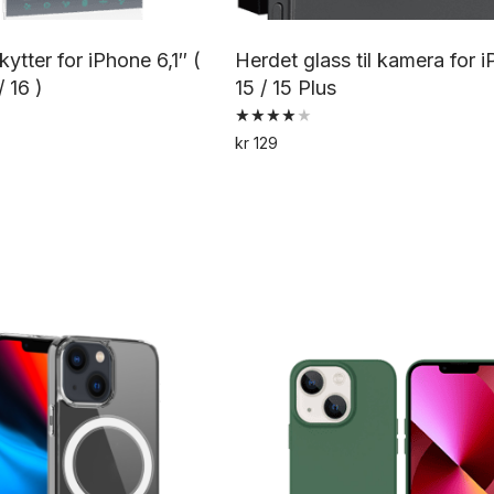
ytter for iPhone 6,1″ (
Herdet glass til kamera for 
 16 )
15 / 15 Plus
Vurdert
kr
129
4.00
Dette
av 5
produktet
har
flere
varianter.
Alternativene
kan
velges
på
produktsiden