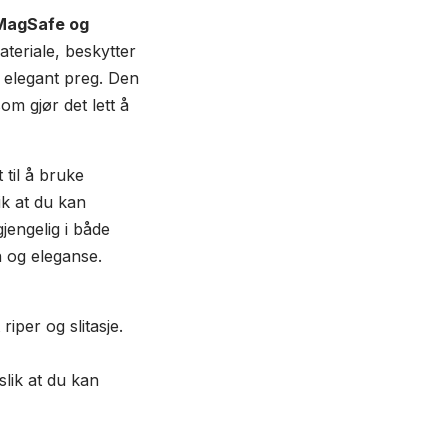
 MagSafe og
teriale, beskytter
et elegant preg. Den
om gjør det lett å
t til å bruke
k at du kan
jengelig i både
n og eleganse.
iper og slitasje.
lik at du kan