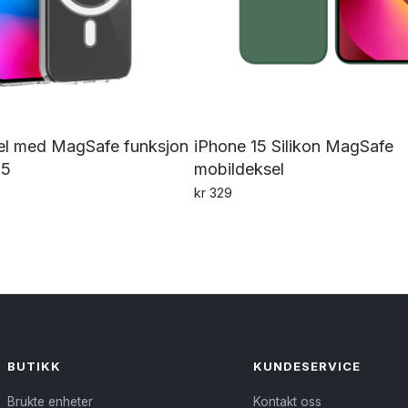
sel med MagSafe funksjon
iPhone 15 Silikon MagSafe
15
mobildeksel
kr
329
Dette
produktet
har
flere
varianter.
Alternativene
kan
BUTIKK
KUNDESERVICE
velges
Brukte enheter
Kontakt oss