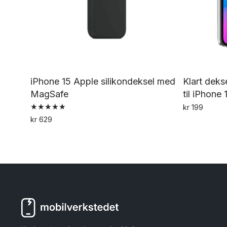
iPhone 15 Apple silikondeksel med
Klart dek
MagSafe
til iPhone 
kr
199
Vurdert
kr
629
5.00
Dette
av 5
produktet
har
flere
varianter.
Alternativene
kan