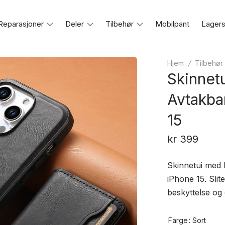
Reparasjoner
Toggle
Deler
Toggle
Tilbehør
Toggle
Mobilpant
Lagers
e
menu
menu
menu
Hjem
/
Tilbehør
Skinnet
Avtakba
15
kr
399
Skinnetui med
iPhone 15. Slite
beskyttelse og e
Farge
: Sort