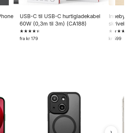
iPhone
USB-C til USB-C hurtigladekabel
Innebygd 
60W (0,3m til 3m) (CA188)
skrivebo
Vurdert
Vurdert
fra
kr
179
kr
599
4.50
5.00
Dette
av 5
av 5
produktet
har
flere
varianter.
Alternativene
kan
velges
på
produktsiden
›