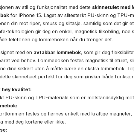
onen av stil og funksjonalitet med dette
skinnetuiet med
ebok
for iPhone 15. Laget av slitesterkt PU-skinn og TPU-ma
fonen din mot riper, smuss og slitasje, samtidig som det gir 
e-teknologien gir deg en enkel, magnetisk tilkobling, noe s
både telefonen og lommeboken når du trenger det.
designet med en
avtakbar lommebok
, som gir deg fleksibilite
at ved behov. Lommeboken festes magnetisk til etuiet, sli
e dine sikkert uten å måtte bære en ekstra lommebok. Tilg
 dette skinnetuiet perfekt for deg som ønsker både funksjo
 høy kvalitet:
erkt PU-skinn og TPU-materiale som er motstandsdyktig mot r
mmebok:
rtlommen festes og fjernes enkelt med kraftige magneter, s
ha med deg kortene eller ikke.
lse: