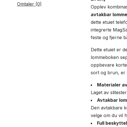
Omtaler (0)
Opplev kombinasj
avtakbar lomm
dette etuiet tele
integrerte MagSaf
feste og fjerne 
Dette etuiet er 
lommeboken separ
oppbevare korten
sort og brun, er
Materialer av
Laget av slitest
Avtakbar lo
Den avtakbare ko
velge om du vil 
Full beskytte