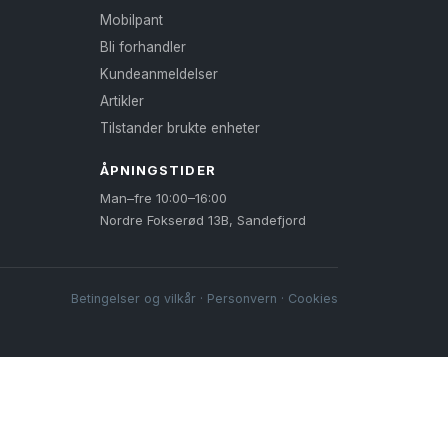
Mobilpant
Bli forhandler
Kundeanmeldelser
Artikler
Tilstander brukte enheter
ÅPNINGSTIDER
Man–fre 10:00–16:00
Nordre Fokserød 13B, Sandefjord
Betingelser og vilkår
·
Personvern
·
Cookies