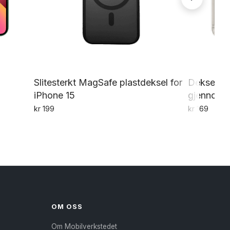
Slitesterkt MagSafe plastdeksel for
Deksel til
iPhone 15
gjennomsi
kr
199
kr
169
OM OSS
Om Mobilverkstedet