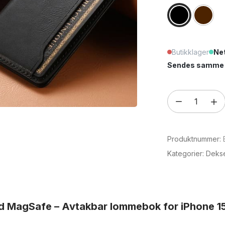
Butikklager
Net
Sendes samme e
Skinnetui
med
MagSafe
Produktnummer:
–
Avtakbar
Kategorier:
Deks
lommebok
for
iPhone
d MagSafe – Avtakbar lommebok for iPhone 15
15
antall