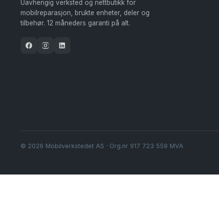
velges
Uavhengig verksted og nettbutikk for
på
mobilreparasjon, brukte enheter, deler og
tilbehør. 12 måneders garanti på alt.
produktsiden
© 2026 Mobilverkstedet AS · Org.nr 917 723 559 MVA