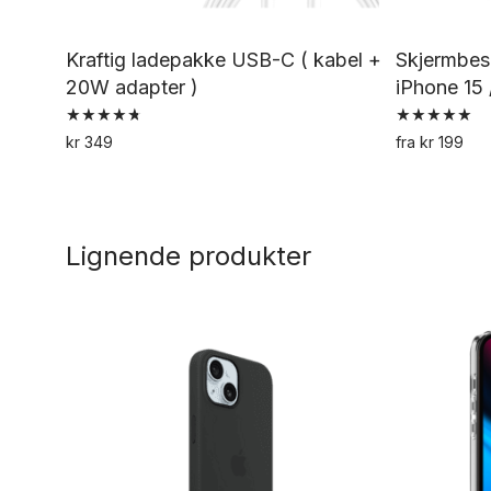
Kraftig ladepakke USB-C ( kabel +
Skjermbesk
20W adapter )
iPhone 15 /
Vurdert
Vurdert
kr
349
fra
kr
199
4.79
5.00
av 5
av 5
Lignende produkter