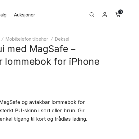
0
Min konto
Search
alg
Auksjoner
/
Mobiltelefon tilbehør
/
Deksel
ui med MagSafe –
r lommebok for iPhone
 MagSafe og avtakbar lommebok for
sterkt PU-skinn i sort eller brun. Gir
nkel tilgang til kort og trådløs lading.