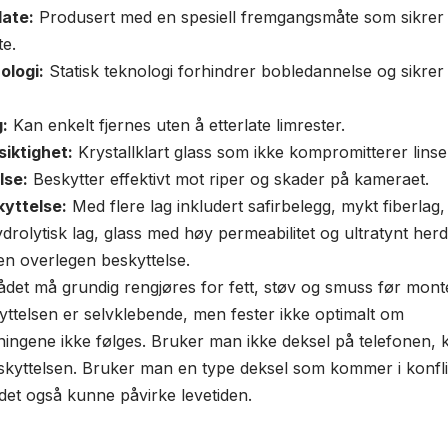
late:
Produsert med en spesiell fremgangsmåte som sikrer
te.
ologi:
Statisk teknologi forhindrer bobledannelse og sikrer
g:
Kan enkelt fjernes uten å etterlate limrester.
iktighet:
Krystallklart glass som ikke kompromitterer linse
lse:
Beskytter effektivt mot riper og skader på kameraet.
kyttelse:
Med flere lag inkludert safirbelegg, mykt fiberlag
ydrolytisk lag, glass med høy permeabilitet og ultratynt herde
en overlegen beskyttelse.
ådet må grundig rengjøres for fett, støv og smuss før monter
yttelsen er selvklebende, men fester ikke optimalt om
ingene ikke følges. Bruker man ikke deksel på telefonen, 
skyttelsen. Bruker man en type deksel som kommer i konfl
 det også kunne påvirke levetiden.