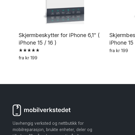
Skjermbeskytter for iPhone 6,1″ (
Skjermbesk
iPhone 15 / 16 )
iPhone 15 
fra
kr
199
Vurdert
fra
kr
199
5.00
Dette
av 5
produktet
har
flere
varianter.
Alternativene
kan
velges
Uavhengig verksted og nettbutikk for
på
mobilreparasjon, brukte enheter, deler og