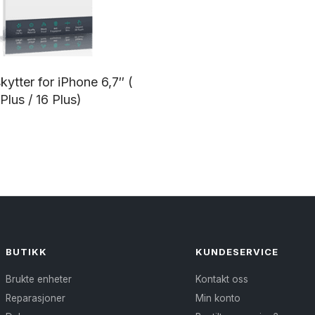
ytter for iPhone 6,7″ (
Plus / 16 Plus)
Dette
produktet
har
flere
varianter.
Alternativene
kan
BUTIKK
KUNDESERVICE
velges
Brukte enheter
Kontakt oss
på
Reparasjoner
Min konto
produktsiden