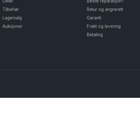
Deler
Bestilt reparasjon?
Tilbehør
Retur og angrerett
Lagersalg
Garanti
Auksjoner
Frakt og levering
Betaling