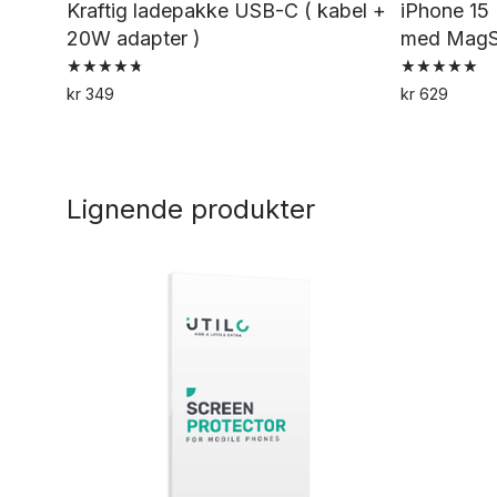
Kraftig ladepakke USB-C ( kabel +
iPhone 15 
20W adapter )
med MagS
Vurdert
Vurdert
kr
349
kr
629
4.79
5.00
av 5
av 5
Lignende produkter