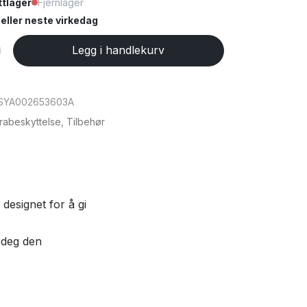
tlager
Fjernlager
ller neste virkedag
Legg i handlekurv
SYA002653603A
abeskyttelse
,
Tilbehør
designet for å gi
i deg den