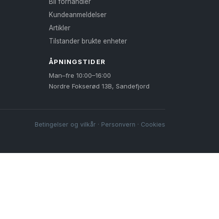
Bli forhandler
Kundeanmeldelser
Artikler
Tilstander brukte enheter
ÅPNINGSTIDER
Man–fre 10:00–16:00
Nordre Fokserød 13B, Sandefjord
Betingelser og vilkår
·
Personvern
·
Cookies