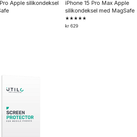
Pro Apple silikondeksel
iPhone 15 Pro Max Apple
afe
silikondeksel med MagSafe
Vurdert
kr
629
5.00
Dette
Dette
av 5
produktet
produktet
har
har
flere
flere
varianter.
varianter.
Alternativene
Alternativene
kan
kan
velges
velges
på
på
produktsiden
produktsiden