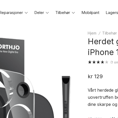
Reparasjoner
Toggle
Deler
Toggle
Tilbehør
Toggle
Mobilpant
Lagers
e
menu
menu
menu
Hjem
/
Tilbehør
Herdet g
iPhone 1
(
1
om
Vurdert
1
4.00
av
kr
129
5 basert
på
kundevurdering
Vårt herdede gl
uovertruffen be
dine skarpe og l