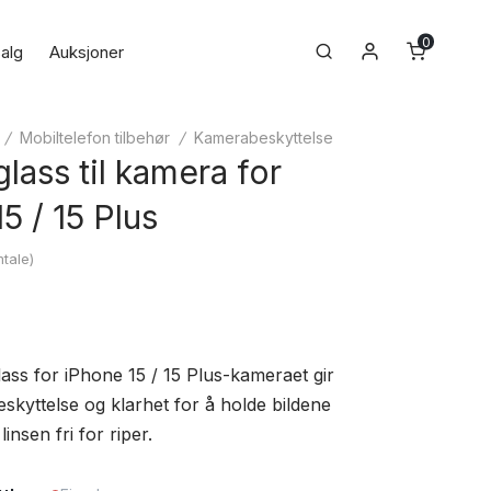
0
Min konto
Search
alg
Auksjoner
/
Mobiltelefon tilbehør
/
Kamerabeskyttelse
lass til kamera for
5 / 15 Plus
tale)
ass for iPhone 15 / 15 Plus-kameraet gir
skyttelse og klarhet for å holde bildene
insen fri for riper.