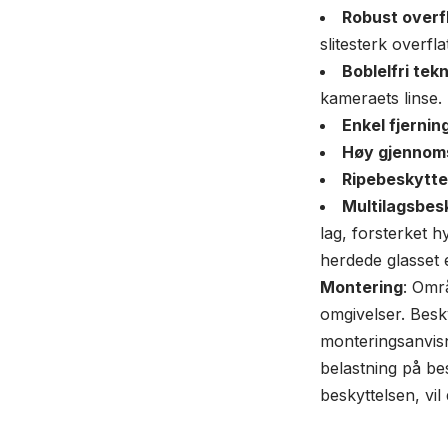
Robust overf
slitesterk overfla
Boblelfri tekn
kameraets linse.
Enkel fjernin
Høy gjennoms
Ripebeskytte
Multilagsbes
lag, forsterket h
herdede glasset 
Montering
: Omr
omgivelser. Besk
monteringsanvisn
belastning på be
beskyttelsen, vil