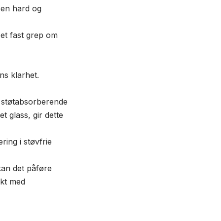
 en hard og
 et fast grep om
ns klarhet.
, støtabsorberende
t glass, gir dette
ing i støvfrie
kan det påføre
ikt med