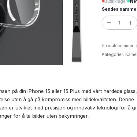
Butikklager
Net
Sendes samme e
Herdet
glass
til
Produktnummer:
kamera
for
Kategorier:
Kamer
iPhone
15
/
15
nsen på din iPhone 15 eller 15 Plus med vårt herdede glass, 
Plus
else uten å gå på kompromiss med bildekvaliteten. Denne
antall
en er utviklet med presisjon og innovativ teknologi for å g
enger for å ta bilder uten bekymringer.
: