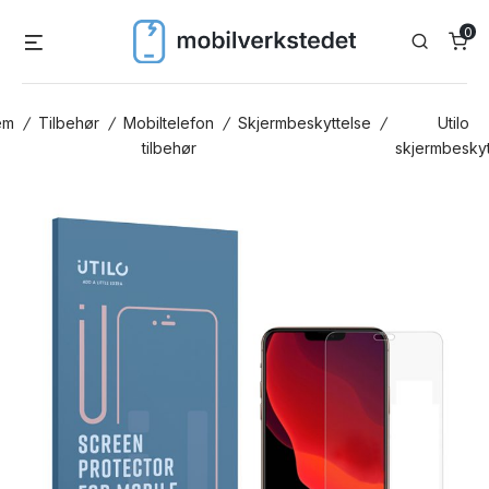
Skip
0
Menu
Search
to
content
em
/
Tilbehør
/
Mobiltelefon
/
Skjermbeskyttelse
/
Utilo
tilbehør
skjermbeskyt