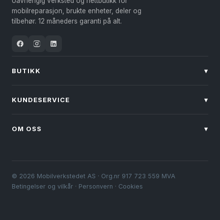
Uavhengig verksted og nettbutikk for
mobilreparasjon, brukte enheter, deler og
tilbehør. 12 måneders garanti på alt.
BUTIKK
▾
KUNDESERVICE
▾
OM OSS
▾
© 2026 Mobilverkstedet AS · Org.nr 917 723 559 MVA
Betingelser og vilkår
·
Personvern
·
Cookies