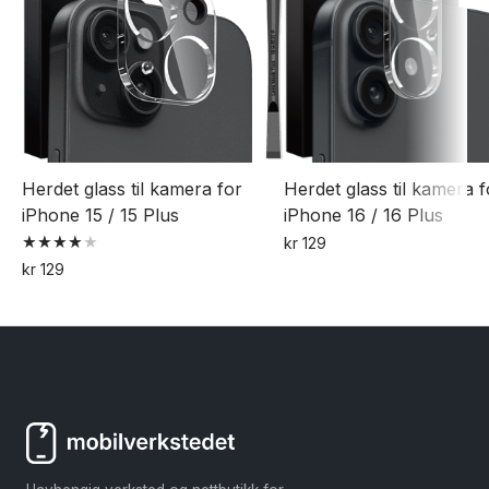
velges
på
på
produktsiden
produktsiden
Herdet glass til kamera for
Herdet glass til kamera f
iPhone 15 / 15 Plus
iPhone 16 / 16 Plus
kr
129
Vurdert
kr
129
4.00
av 5