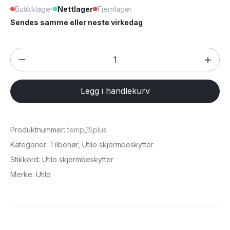
Butikklager
Nettlager
Fjernlager
Sendes samme eller neste virkedag
Skjermbeskytter
for
iPhone
Legg i handlekurv
6,7"
(
iPhone
Produktnummer:
temp_15plus
15
Kategorier:
Tilbehør
,
Utilo skjermbeskytter
Plus
Stikkord:
Utilo skjermbeskytter
/
Merke:
Utilo
16
Plus)
antall