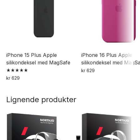
iPhone 15 Plus Apple
iPhone 16 Plus Apple
silikondeksel med MagSafe
silikondeksel med MagS
kr
629
Vurdert
Dette
kr
629
5.00
Dette
av 5
produktet
produktet
har
Lignende produkter
har
flere
flere
varianter.
varianter.
Alternativene
Alternativene
kan
kan
velges