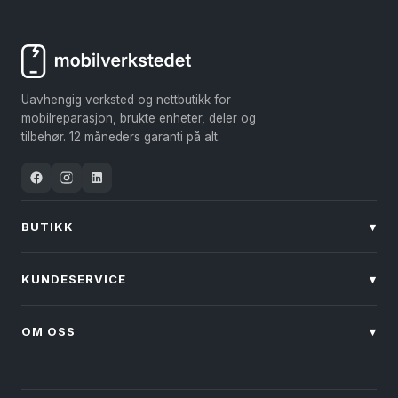
flere
varianter.
Alternativene
kan
Uavhengig verksted og nettbutikk for
velges
mobilreparasjon, brukte enheter, deler og
på
tilbehør. 12 måneders garanti på alt.
produktsiden
BUTIKK
▾
KUNDESERVICE
▾
OM OSS
▾