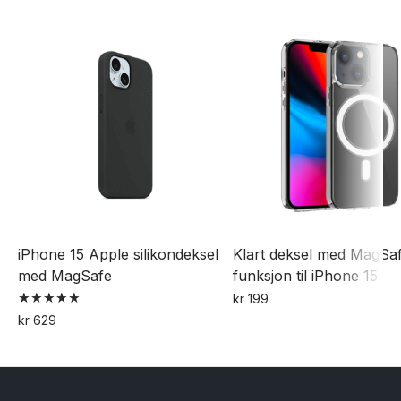
varianter.
Alternativene
kan
velges
på
produktsiden
iPhone 15 Apple silikondeksel
Klart deksel med MagSa
med MagSafe
funksjon til iPhone 15
kr
199
Vurdert
kr
629
5.00
Dette
av 5
produktet
har