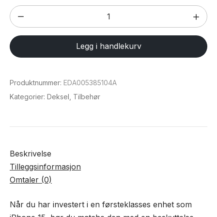
Magsafe
karbonfiber
deksel
Legg i handlekurv
for
iPhone
15
Produktnummer:
EDA005385104A
antall
Kategorier:
Deksel
,
Tilbehør
Beskrivelse
Tilleggsinformasjon
Omtaler (0)
Når du har investert i en førsteklasses enhet som