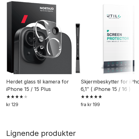
Herdet glass til kamera for
Skjermbeskytter for iPh
iPhone 15 / 15 Plus
6,1″ ( iPhone 15 / 16 )
Vurdert
Vurdert
kr
129
fra
kr
199
4.00
5.00
Dette
av 5
av 5
produktet
har
Lignende produkter
flere