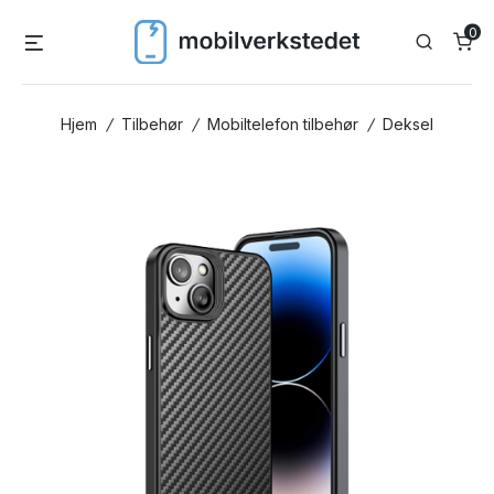
Skip
0
Menu
Search
to
content
Hjem
/
Tilbehør
/
Mobiltelefon tilbehør
/
Deksel