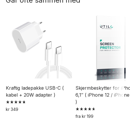
Går ofte sammen med
Kraftig ladepakke USB-C (
Skjermbeskytter for iPh
kabel + 20W adapter )
6,1″ ( iPhone 12 / iPhone
)
Vurdert
kr
349
4.79
Vurdert
av 5
fra
kr
199
4.70
Dette
av 5