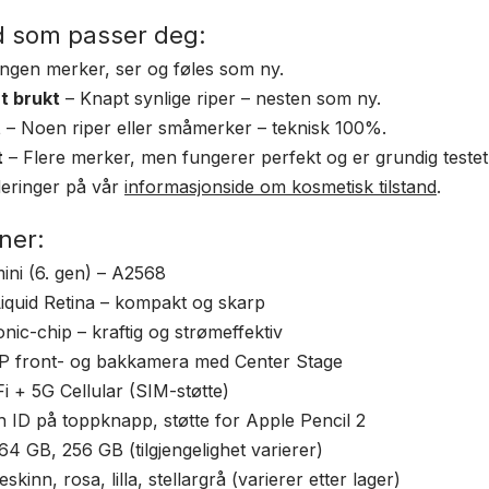
nd som passer deg:
ngen merker, ser og føles som ny.
t brukt
– Knapt synlige riper – nesten som ny.
t
– Noen riper eller småmerker – teknisk 100%.
t
– Flere merker, men fungerer perfekt og er grundig testet
eringer på vår
informasjonside om kosmetisk tilstand
.
ner:
mini (6. gen) – A2568
Liquid Retina – kompakt og skarp
onic-chip – kraftig og strømeffektiv
P front- og bakkamera med Center Stage
Fi + 5G Cellular (SIM-støtte)
ID på toppknapp, støtte for Apple Pencil 2
64 GB, 256 GB (tilgjengelighet varierer)
skinn, rosa, lilla, stellargrå (varierer etter lager)