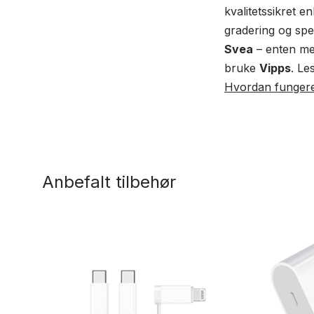
kvalitetssikret e
gradering og spe
Svea
– enten me
bruke
Vipps
. Le
Hvordan fungerer
Anbefalt tilbehør