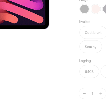
Kvalitet
Godt brukt
Som ny
Lagring
64GB
iPad
Mini
8.3"