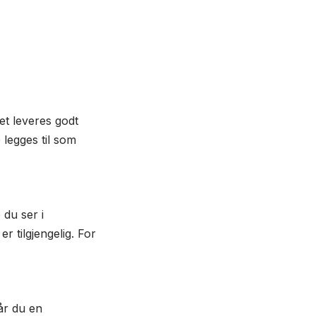
et leveres godt
 legges til som
du ser i
r tilgjengelig. For
år du en