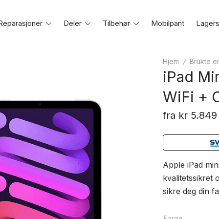
Reparasjoner
Toggle
Deler
Toggle
Tilbehør
Toggle
Mobilpant
Lagers
e
menu
menu
menu
Hjem
/
Brukte e
iPad Min
WiFi + C
fra
kr
5.849
Apple iPad mini
kvalitetssikret
sikre deg din f
Farge