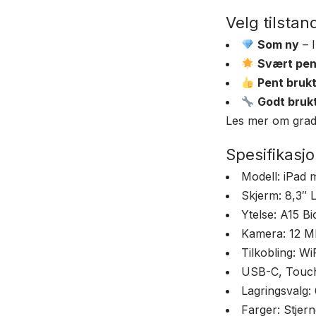
Velg tilsta
Som ny
– I
Svært pen
Pent bruk
Godt bruk
Les mer om grad
Spesifikasjo
Modell: iPad 
Skjerm: 8,3″ 
Ytelse: A15 Bi
Kamera: 12 M
Tilkobling: Wi
USB-C, Touch 
Lagringsvalg: 
Farger: Stjerne