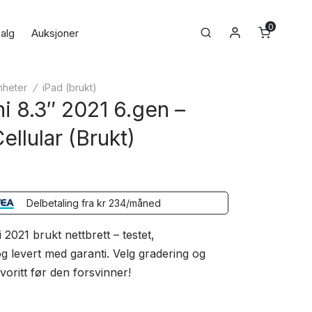
0
Min konto
Search
alg
Auksjoner
nheter
/
iPad (brukt)
i 8.3″ 2021 6.gen –
ellular (Brukt)
Delbetaling fra
kr
234
/måned
 2021 brukt nettbrett – testet,
 og levert med garanti. Velg gradering og
avoritt før den forsvinner!