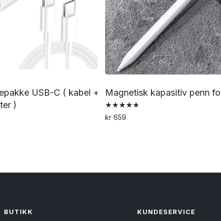
depakke USB-C ( kabel +
Magnetisk kapasitiv penn fo
er )
Vurdert
kr
659
4.86
av 5
BUTIKK
KUNDESERVICE