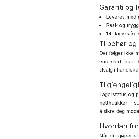
Garanti og l
Leveres med
Rask og trygg 
14 dagers åpe
Tilbehør og
Det følger ikke m
emballert, men
i
tilvalg i handlek
Tilgjengelig
Lagerstatus og p
nettbutikken – so
å sikre deg model
Hvordan fun
Når du kjøper et