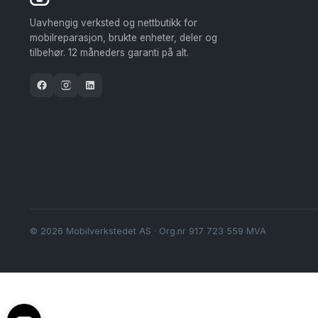
Uavhengig verksted og nettbutikk for
mobilreparasjon, brukte enheter, deler og
tilbehør. 12 måneders garanti på alt.
© 2026 Mobilverkstedet AS · Org.nr 917 723 559 MVA