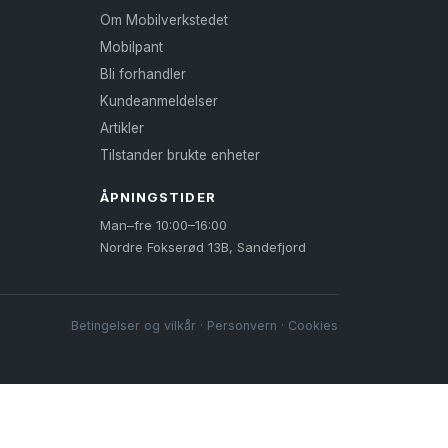
Om Mobilverkstedet
Mobilpant
Bli forhandler
Kundeanmeldelser
Artikler
Tilstander brukte enheter
ÅPNINGSTIDER
Man–fre 10:00–16:00
Nordre Fokserød 13B, Sandefjord
Betingelser og vilkår
·
Personvern
·
Cookies