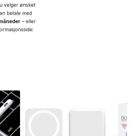
 Du velger ønsket
kan betale med
6 måneder
– eller
ormasjonsside: