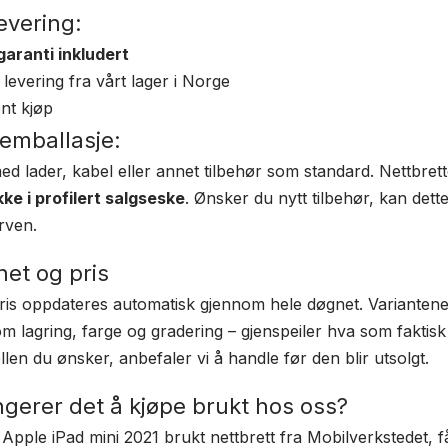
evering:
garanti inkludert
levering fra vårt lager i Norge
nt kjøp
 emballasje:
ed lader, kabel eller annet tilbehør som standard. Nettbrett
kke i profilert salgseske
. Ønsker du nytt tilbehør, kan dette
urven.
het og pris
ris oppdateres automatisk gjennom hele døgnet. Variantene 
m lagring, farge og gradering – gjenspeiler hva som faktisk e
len du ønsker, anbefaler vi å handle før den blir utsolgt.
gerer det å kjøpe brukt hos oss?
 Apple iPad mini 2021 brukt nettbrett fra Mobilverkstedet, f