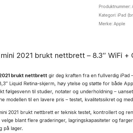
Produktnummer:
2021
6.gen
Kategori:
iPad (br
-
Merke:
Apple
WiFi
+
Cellular
mini 2021 brukt nettbrett – 8.3″ WiFi + 
(Brukt)
antall
2021 brukt nettbrett
gir deg kraften fra en fullverdig iPad 
8,3″ Liquid Retina-skjerm, høy ytelse og støtte for både App
ekt følgesvenn til studier, notater og underholdning – uanse
e modellen til en lavere pris – testet, kvalitetssikret og med
ini 2021 brukt nettbrett er teknisk testet, kontrollert og ren
 velge blant flere graderinger, lagringskapasiteter og farge
g på lager.