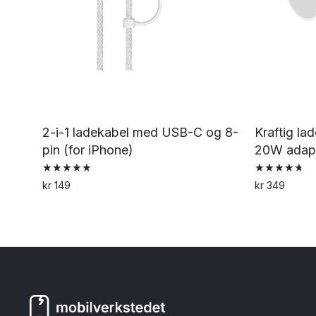
2-i-1 ladekabel med USB-C og 8-
Kraftig la
pin (for iPhone)
20W adapt
Vurdert
Vurdert
kr
149
kr
349
5.00
4.79
av 5
av 5