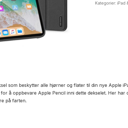
mini
Kategorier:
iPad &
6
/
7
antall
sel som beskytter alle hjørner og flater til din nye Apple iP
for å oppbevare Apple Pencil inni dette dekselet. Her har d
re på farten.