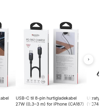
›
kabel
USB-C til 8-pin hurtigladekabel
Ultratynn
27W (0,3–3 m) for iPhone (CA187)
(YC74)