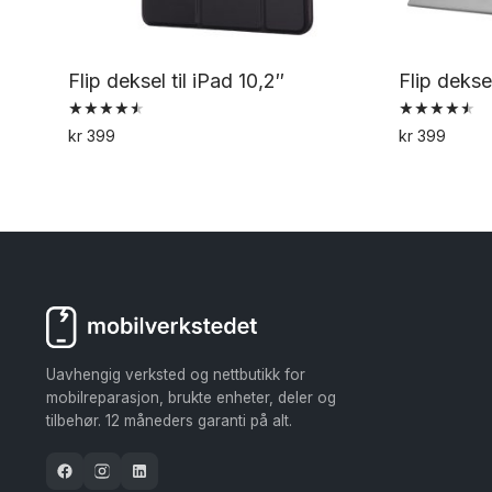
Flip deksel til iPad 10,2″
Flip deksel
Vurdert
Vurdert
kr
399
kr
399
4.60
4.61
av 5
av 5
Uavhengig verksted og nettbutikk for
mobilreparasjon, brukte enheter, deler og
tilbehør. 12 måneders garanti på alt.