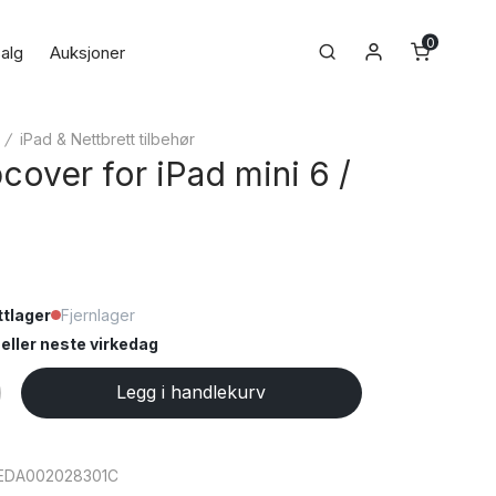
0
Min konto
Search
alg
Auksjoner
/
iPad & Nettbrett tilbehør
cover for iPad mini 6 /
tlager
Fjernlager
ller neste virkedag
Legg i handlekurv
EDA002028301C