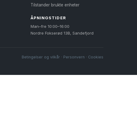
Tilstander brukte enheter
ÅPNINGSTIDER
Man–fre 10:00–16:00
Nordre Fokserød 13B, Sandefjord
Betingelser og vilkår
·
Personvern
·
Cookies