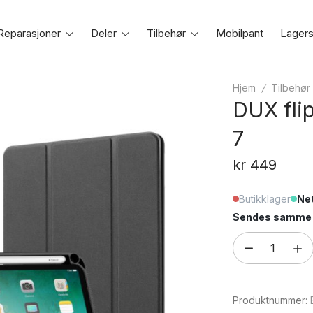
Reparasjoner
Toggle
Deler
Toggle
Tilbehør
Toggle
Mobilpant
Lagers
e
menu
menu
menu
Hjem
/
Tilbehør
DUX flip
7
kr
449
Butikklager
Net
Sendes samme e
DUX
flipcover
for
Produktnummer:
iPad