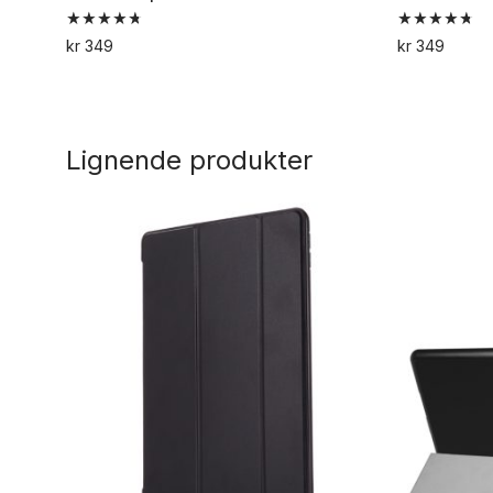
Vurdert
Vurdert
kr
349
kr
349
4.79
4.82
av 5
av 5
Lignende produkter