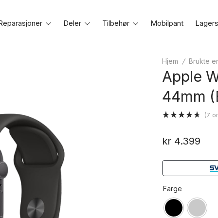
Reparasjoner
Toggle
Deler
Toggle
Tilbehør
Toggle
Mobilpant
Lagers
e
menu
menu
menu
Hjem
/
Brukte e
Apple W
44mm (B
(
7
om
Vurdert
7
4.71
av 5
kr
4.399
basert på
kundevurderinger
Farge