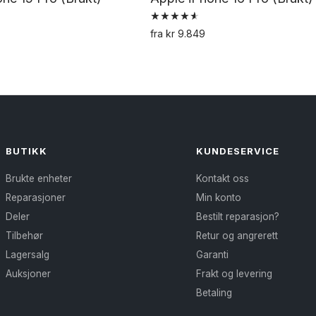
Vurdert
fra
kr
9.849
4.67
Dette
Dette
av 5
produktet
produktet
har
har
flere
flere
varianter.
varianter.
Alternativene
Alternativene
BUTIKK
KUNDESERVICE
kan
kan
Brukte enheter
Kontakt oss
velges
velges
Reparasjoner
Min konto
på
på
Deler
Bestilt reparasjon?
produktsiden
produktsiden
Tilbehør
Retur og angrerett
Lagersalg
Garanti
Auksjoner
Frakt og levering
Betaling