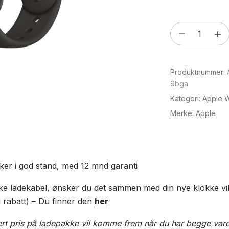
Apple
Watch
Serie
Produktnummer:
5
9bga
GPS
Kategori:
Apple W
-
Merke:
Apple
44mm
(Brukt)
antall
ker i god stand, med 12 mnd garanti
kke ladekabel, ønsker du det sammen med din nye klokke vi
i rabatt) – Du finner den
her
rt pris på ladepakke vil komme frem når du har begge vare