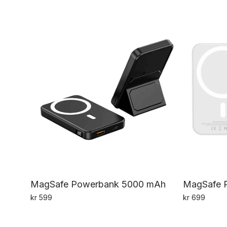
MagSafe Powerbank 5000 mAh
MagSafe 
kr
599
kr
699
Dette
produktet