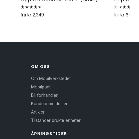
Vurdert
Vurdert
fra
kr
2.349
fra
kr
6.649
4.57
5.00
Dette
av 5
av 5
produktet
har
flere
varianter.
Alternativene
OM OSS
kan
Om Mobilverkstedet
velges
Mobilpant
på
Bli forhandler
produktsiden
Kundeanmeldelser
Artikler
Tilstander brukte enheter
ÅPNINGSTIDER