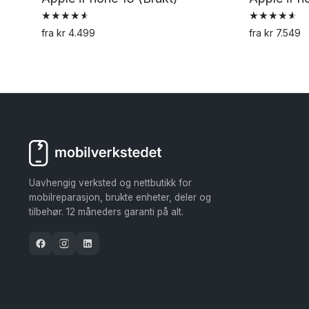
Vurdert
Vurdert
fra
kr
4.499
fra
kr
7.549
4.62
4.67
Dette
av 5
av 5
produktet
har
flere
varianter.
Alternativene
kan
velges
Uavhengig verksted og nettbutikk for
på
mobilreparasjon, brukte enheter, deler og
tilbehør. 12 måneders garanti på alt.
produktsiden