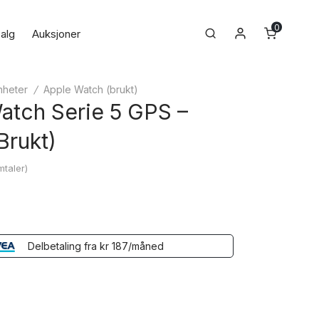
0
Min konto
Search
alg
Auksjoner
nheter
/
Apple Watch (brukt)
atch Serie 5 GPS –
rukt)
taler)
Delbetaling fra
kr
187
/måned