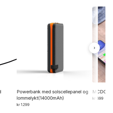
›
d
Powerbank med solscellepanel og
MCDODO 
lommelykt(14000mAh)
kr
699
kr
1.299