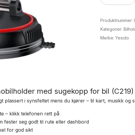
mobilholder
med
Produktnummer:
sugekopp
for
Kategorier:
Bilho
bil
Merke:
Yesido
(C219)
antall
bilholder med sugekopp for bil (C219)
t plassert i synsfeltet mens du kjører – til kart, musikk og 
e – klikk telefonen rett på
fester seg godt til rute eller dashbord
el for god sikt