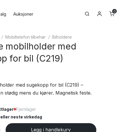
0
Min konto
Search
alg
Auksjoner
/
Mobiltelefon tilbehør
/
Bilholdere
 mobilholder med
 for bil (C219)
older med sugekopp for bil (C219) –
n stødig mens du kjører. Magnetisk feste.
tlager
Fjernlager
ller neste virkedag
Legg i handlekurv