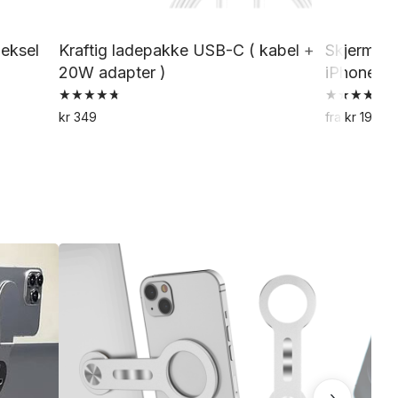
deksel
Kraftig ladepakke USB-C ( kabel +
Skjermbesk
20W adapter )
iPhone 13
Vurdert
Vurdert
kr
349
fra
kr
199
4.79
4.76
av 5
av 5
›