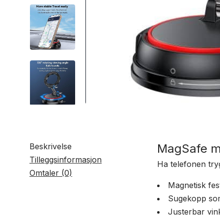
Beskrivelse
MagSafe mo
Tilleggsinformasjon
Ha telefonen tryg
Omtaler (0)
Magnetisk fest
Sugekopp som 
Justerbar vink