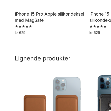
iPhone 15 Pro Apple silikondeksel
iPhone 15
med MagSafe
silikonde
Vurdert
Vurdert
kr
629
kr
629
5.00
5.00
Dette
av 5
av 5
produktet
har
Lignende produkter
flere
varianter.
Alternativene
kan
velges
på
produktsiden