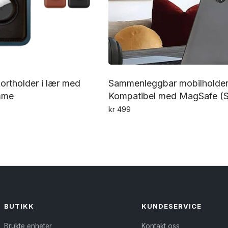
rtholder i lær med
Sammenleggbar mobilholder
mme
Kompatibel med MagSafe (S
kr
499
Dette
produktet
har
flere
varianter.
Alternativene
BUTIKK
KUNDESERVICE
kan
Brukte enheter
Kontakt oss