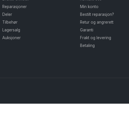
velges
Reparasjoner
Min konto
på
Deler
Bestilt reparasjon?
produktsiden
Tilbehør
Retur og angrerett
Lagersalg
Garanti
Auksjoner
Frakt og levering
Betaling