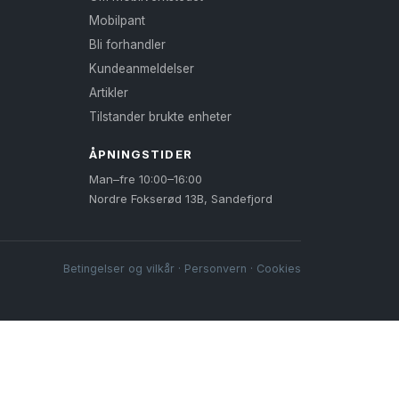
produktsiden
Mobilpant
Bli forhandler
Kundeanmeldelser
Artikler
Tilstander brukte enheter
ÅPNINGSTIDER
Man–fre 10:00–16:00
Nordre Fokserød 13B, Sandefjord
Betingelser og vilkår
·
Personvern
·
Cookies