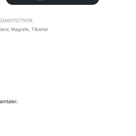
EDA007577501A
ldere
,
Magsafe
,
Tilbehør
samtaler.