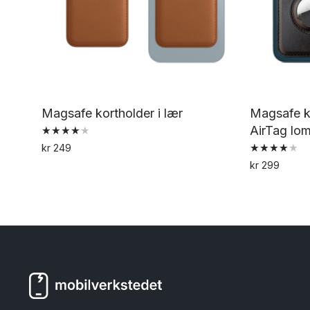
Magsafe kortholder i lær
Magsafe ko
AirTag lo
Vurdert
kr
249
4.19
Vurdert
Dette
av 5
kr
299
4.00
av 5
produktet
har
flere
varianter.
Alternativene
kan
velges