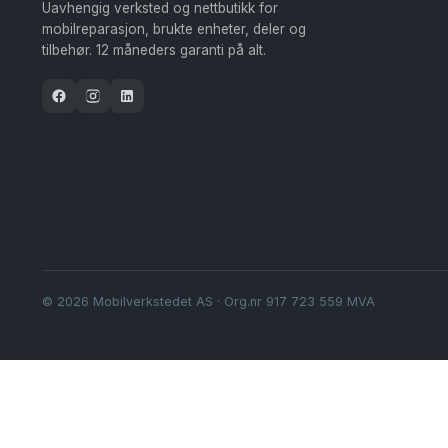
på
Uavhengig verksted og nettbutikk for
mobilreparasjon, brukte enheter, deler og
produktsiden
tilbehør. 12 måneders garanti på alt.
© 2026 Mobilverkstedet AS · Org.nr 917 723 559 MVA