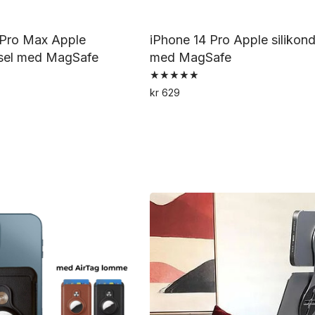
 Pro Max Apple
iPhone 14 Pro Apple silikon
ksel med MagSafe
med MagSafe
Vurdert
kr
629
5.00
Dette
Dette
av 5
produktet
produktet
har
har
flere
flere
varianter.
varianter.
Alternativene
Alternativene
kan
kan
velges
velges
på
på
produktsiden
produktsiden