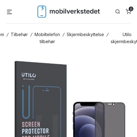
Skip
0
Menu
Search
to
content
em
/
Tilbehør
/
Mobiltelefon
/
Skjermbeskyttelse
/
Utilo
tilbehør
skjermbeskyt