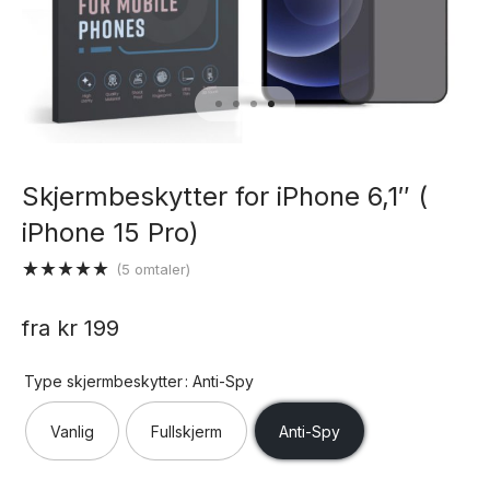
Skjermbeskytter for iPhone 6,1″ (
iPhone 15 Pro)
(
5
omtaler)
Vurdert
5
5.00
av 5
fra
kr
199
basert på
kundevurderinger
Type skjermbeskytter
: Anti-Spy
Vanlig
Fullskjerm
Anti-Spy