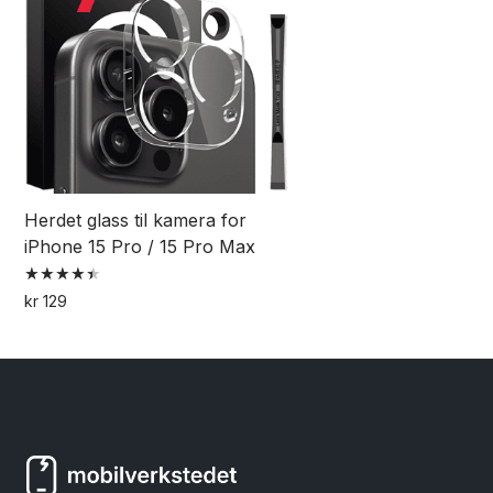
kan
velges
på
produktsiden
Herdet glass til kamera for
iPhone 15 Pro / 15 Pro Max
Vurdert
kr
129
4.50
av 5