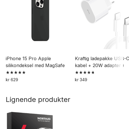
iPhone 15 Pro Apple
Kraftig ladepakke USB-C
silikondeksel med MagSafe
kabel + 20W adapter )
Vurdert
Vurdert
kr
629
kr
349
5.00
4.79
Dette
av 5
av 5
produktet
Lignende produkter
har
flere
varianter.
Alternativene