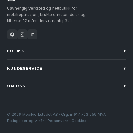
Uavhengig verksted og nettbutikk for
mobilreparasjon, brukte enheter, deler og
tilbehør. 12 måneders garanti på alt.
BUTIKK
▾
KUNDESERVICE
▾
OM OSS
▾
© 2026 Mobilverkstedet AS · Org.nr 917 723 559 MVA
Betingelser og vilkår
·
Personvern
·
Cookies