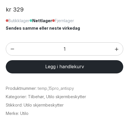
kr
329
Butikklager
Nettlager
Fjernlager
Sendes samme eller neste virkedag
Skjermbeskytter
for
iPhone
Legg i handlekurv
6,1"
(
iPhone
Produktnummer:
temp_15pro_antispy
15
Kategorier:
Tilbehør
,
Utilo skjermbeskytter
Pro)
Stikkord:
Utilo skjermbeskytter
antall
Merke:
Utilo