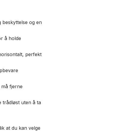
 beskyttelse og en
or å holde
orisontalt, perfekt
ppbevare
u må fjerne
trådløst uten å ta
lik at du kan velge