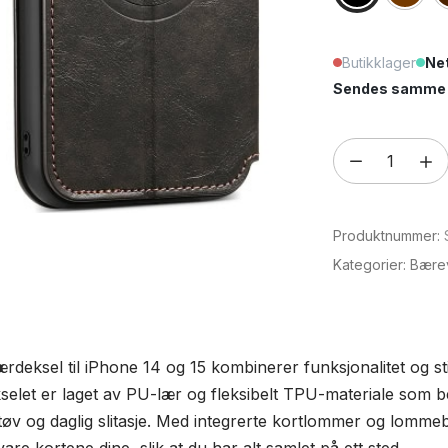
Butikklager
Net
Sendes samme e
Suteni
J05
PU-
Produktnummer:
lærdeksel
til
Kategorier:
Bære
iPhone
14
og
deksel til iPhone 14 og 15 kombinerer funksjonalitet og stil 
15
kselet er laget av PU-lær og fleksibelt TPU-materiale som b
antall
støv og daglig slitasje. Med integrerte kortlommer og lomm