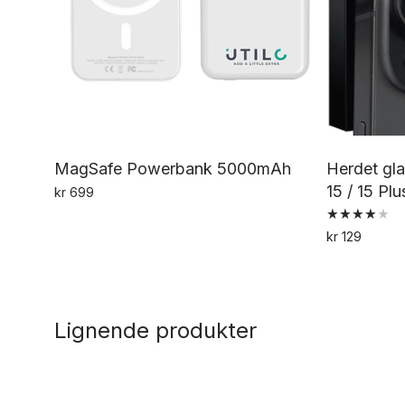
MagSafe Powerbank 5000mAh
Herdet gla
15 / 15 Plu
kr
699
Vurdert
kr
129
4.00
av 5
Lignende produkter