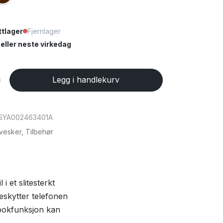
tlager
Fjernlager
ller neste virkedag
Legg i handlekurv
SYA002463401A
vesker
,
Tilbehør
i et slitesterkt
eskytter telefonen
ebokfunksjon kan