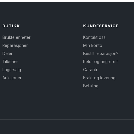
flere
flere
varianter.
varianter.
Alternativene
Alternativene
BUTIKK
KUNDESERVICE
kan
kan
Brukte enheter
Kontakt oss
velges
velges
Reparasjoner
Min konto
på
på
Deler
Bestilt reparasjon?
produktsiden
produktsiden
Tilbehør
Retur og angrerett
Lagersalg
Garanti
Auksjoner
Frakt og levering
Betaling