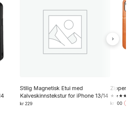
›
Stilig Magnetisk Etui med
Zipper lo
14
Kalveskinnstekstur for iPhone 13/14
Vurdert
kr
100
kr
229
-
50
5.00
av 5
Dette
produktet
har