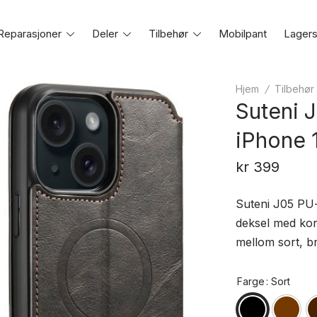
Reparasjoner
Toggle
Deler
Toggle
Tilbehør
Toggle
Mobilpant
Lagers
e
menu
menu
menu
Hjem
/
Tilbehør
Suteni J
iPhone 
kr
399
Suteni J05 PU-
deksel med kor
mellom sort, b
Farge
: Sort