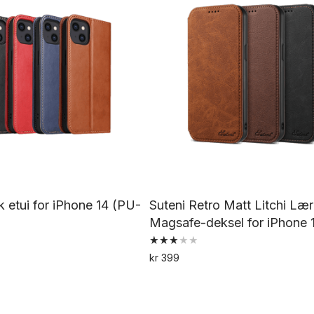
velges
på
produktsiden
etui for iPhone 14 (PU-
Suteni Retro Matt Litchi Lær
Magsafe-deksel for iPhone 
Vurdert
kr
399
3.00
Dette
Dette
av 5
produktet
produktet
har
har