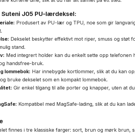
re kortene dine, slik at du har alt samlet på ett sted.
 Suteni J05 PU-lærdeksel:
eriale:
Produsert av PU-lær og TPU, noe som gir langvarig
t.
lse:
Dekselet beskytter effektivt mot riper, smuss og støt f
mulig stand.
v:
Med integrert holder kan du enkelt sette opp telefonen h
 og handsfree-bruk.
og lommebok:
Har innebygde kortlommer, slik at du kan o
 og bruke dekselet som en kompakt lommebok.
litet:
Gir enkel tilgang til alle porter og knapper, uten at d
agSafe:
Kompatibel med MagSafe-lading, slik at du kan lade 
ge
et finnes i tre klassiske farger: sort, brun og mørk brun, s