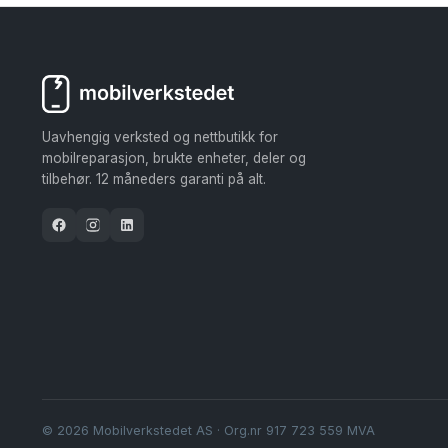
flere
varianter.
Alternativene
kan
velges
på
Uavhengig verksted og nettbutikk for
mobilreparasjon, brukte enheter, deler og
produktsiden
tilbehør. 12 måneders garanti på alt.
© 2026 Mobilverkstedet AS · Org.nr 917 723 559 MVA