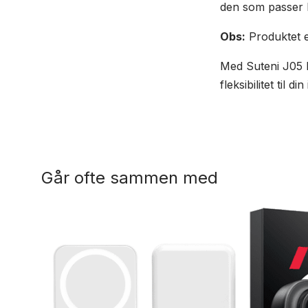
den som passer bes
Obs:
Produktet e
Med Suteni J05 P
fleksibilitet til d
Går ofte sammen med