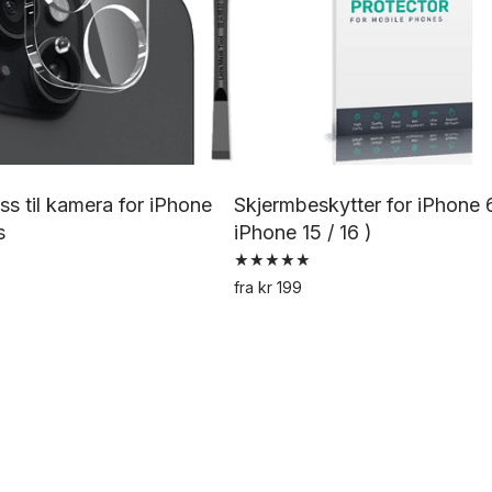
ss til kamera for iPhone
Skjermbeskytter for iPhone 6
s
iPhone 15 / 16 )
Vurdert
fra
kr
199
5.00
Dette
av 5
produktet
har
flere
varianter.
Alternativene
kan