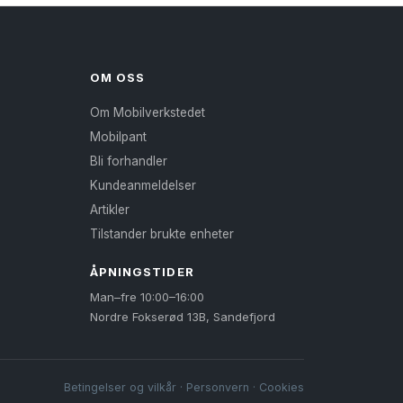
flere
varianter.
Alternativene
kan
OM OSS
velges
Om Mobilverkstedet
på
Mobilpant
produktsiden
Bli forhandler
Kundeanmeldelser
Artikler
Tilstander brukte enheter
ÅPNINGSTIDER
Man–fre 10:00–16:00
Nordre Fokserød 13B, Sandefjord
Betingelser og vilkår
·
Personvern
·
Cookies