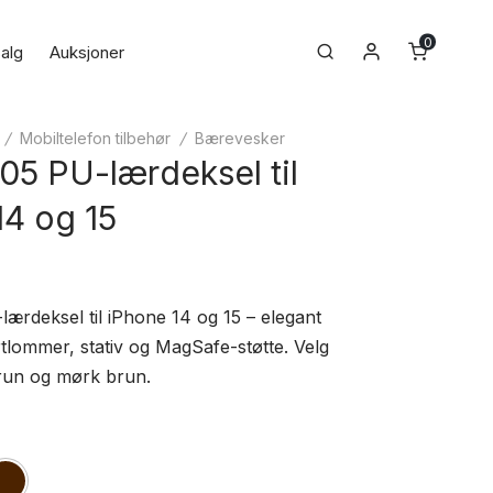
0
Min konto
Search
alg
Auksjoner
/
Mobiltelefon tilbehør
/
Bærevesker
05 PU-lærdeksel til
14 og 15
lærdeksel til iPhone 14 og 15 – elegant
tlommer, stativ og MagSafe-støtte. Velg
run og mørk brun.