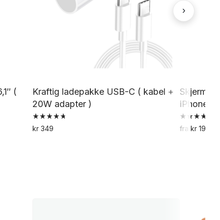
›
,1″ (
Kraftig ladepakke USB-C ( kabel +
Skjermbesk
20W adapter )
iPhone 14
Vurdert
Vurdert
kr
349
fra
kr
199
4.79
4.67
av 5
av 5