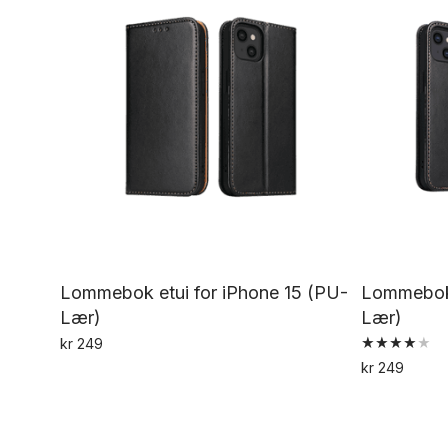
Lommebok etui for iPhone 15 (PU-
Lommebok 
Lær)
Lær)
kr
249
Vurdert
Dette
kr
249
4.00
av 5
produktet
har