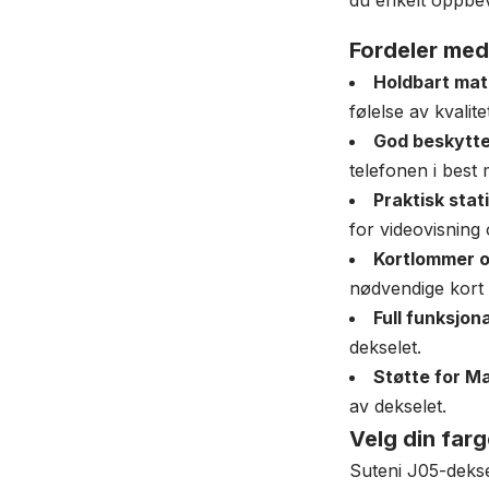
du enkelt oppbeva
Fordeler med
Holdbart mat
følelse av kvalite
God beskytte
telefonen i best 
Praktisk stati
for videovisning
Kortlommer 
nødvendige kort
Full funksjona
dekselet.
Støtte for M
av dekselet.
Velg din far
Suteni J05-deksel