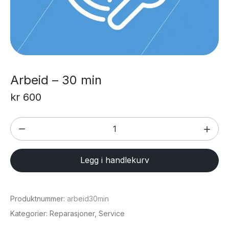
Arbeid – 30 min
kr
600
Arbeid
–
30
Legg i handlekurv
min
antall
Produktnummer:
arbeid30min
Kategorier:
Reparasjoner
,
Service