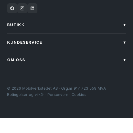
BUTIKK
▾
KUNDESERVICE
▾
OM OSS
▾
© 2026 Mobilverkstedet AS · Org.nr 917 723 559 MVA
Betingelser og vilkår
·
Personvern
·
Cookies