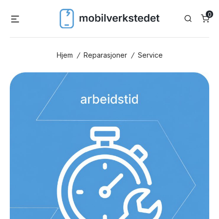
Skip
0
Menu
Search
to
content
Hjem
/
Reparasjoner
/
Service