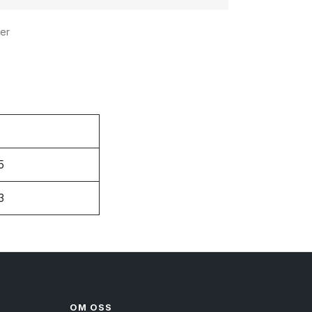
er
5
3
OM OSS