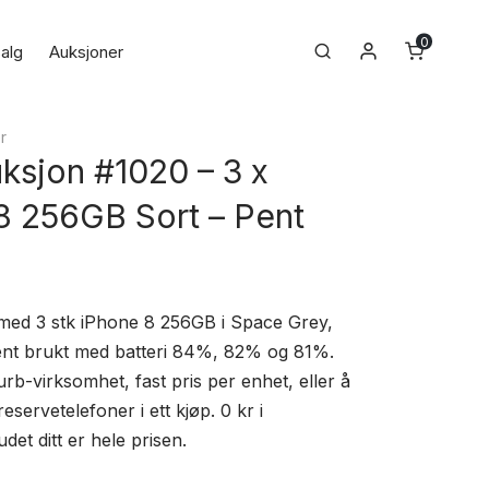
0
Min konto
Search
alg
Auksjoner
r
ksjon #1020 – 3 x
8 256GB Sort – Pent
med 3 stk iPhone 8 256GB i Space Grey,
 Pent brukt med batteri 84%, 82% og 81%.
urb-virksomhet, fast pris per enhet, eller å
reservetelefoner i ett kjøp. 0 kr i
det ditt er hele prisen.