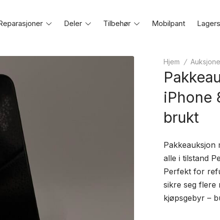
Reparasjoner
Toggle
Deler
Toggle
Tilbehør
Toggle
Mobilpant
Lagers
e
menu
menu
menu
Hjem
/
Auksjone
Pakkeau
iPhone 
brukt
Pakkeauksjon 
alle i tilstand
Perfekt for ref
sikre seg flere 
kjøpsgebyr – bu