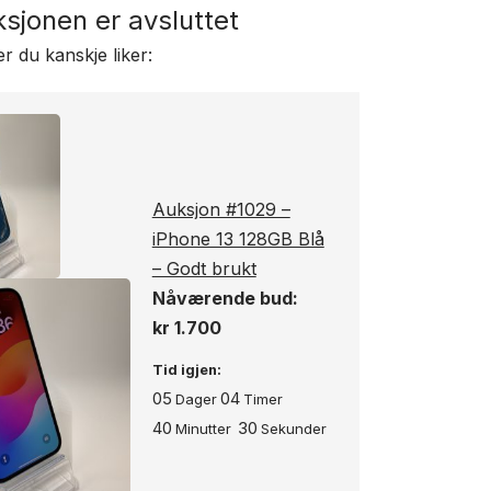
sjonen er avsluttet
r du kanskje liker:
Auksjon #1029 –
iPhone 13 128GB Blå
– Godt brukt
Nåværende bud:
kr
1.700
Tid igjen:
05
04
Dager
Timer
40
29
Minutter
Sekunder