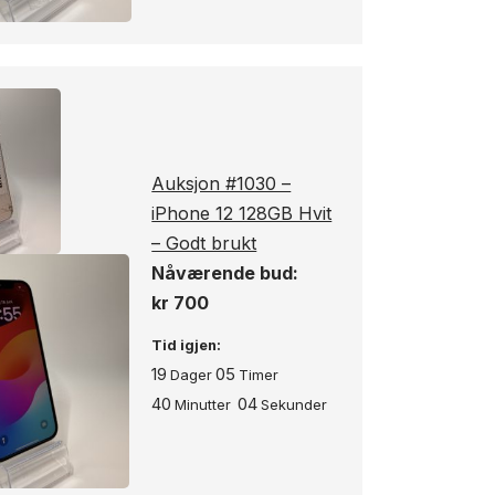
Auksjon #1030 –
iPhone 12 128GB Hvit
– Godt brukt
Nåværende bud:
kr
700
Tid igjen:
19
05
Dager
Timer
40
03
Minutter
Sekunder