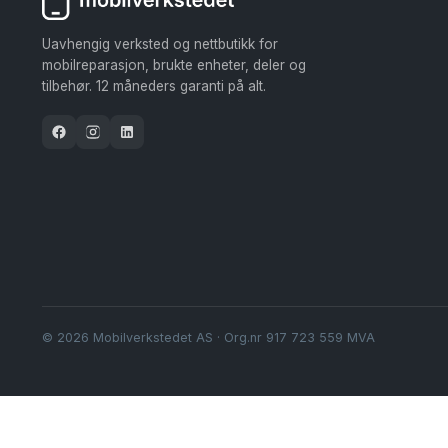
Uavhengig verksted og nettbutikk for
mobilreparasjon, brukte enheter, deler og
tilbehør. 12 måneders garanti på alt.
© 2026 Mobilverkstedet AS · Org.nr 917 723 559 MVA