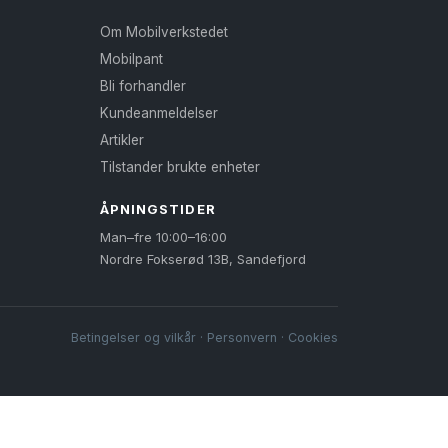
Om Mobilverkstedet
Mobilpant
Bli forhandler
Kundeanmeldelser
Artikler
Tilstander brukte enheter
ÅPNINGSTIDER
Man–fre 10:00–16:00
Nordre Fokserød 13B, Sandefjord
Betingelser og vilkår
·
Personvern
·
Cookies