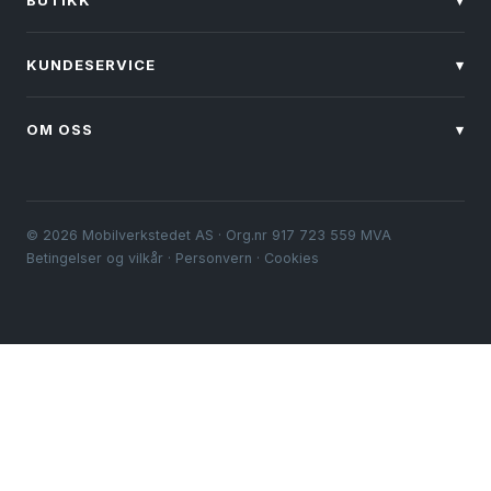
BUTIKK
▾
KUNDESERVICE
▾
OM OSS
▾
© 2026 Mobilverkstedet AS · Org.nr 917 723 559 MVA
Betingelser og vilkår
·
Personvern
·
Cookies