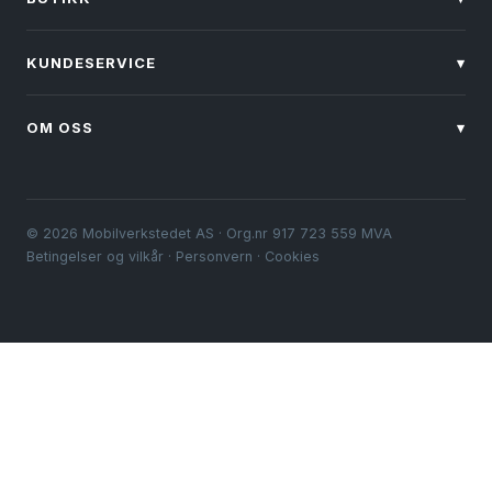
KUNDESERVICE
▾
OM OSS
▾
© 2026 Mobilverkstedet AS · Org.nr 917 723 559 MVA
Betingelser og vilkår
·
Personvern
·
Cookies