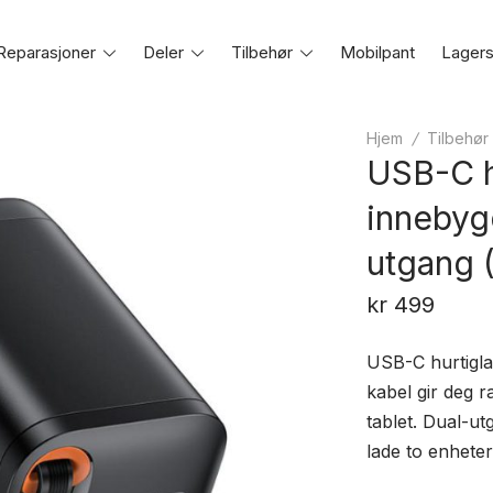
Reparasjoner
Toggle
Deler
Toggle
Tilbehør
Toggle
Mobilpant
Lagers
e
menu
menu
menu
Hjem
/
Tilbehør
USB-C h
innebyg
utgang 
kr
499
USB-C hurtigl
kabel gir deg r
tablet. Dual-
lade to enheter