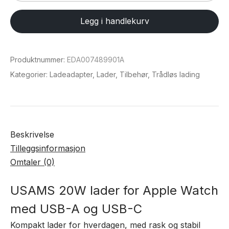
20W
lader
Legg i handlekurv
for
Apple
Watch
Produktnummer:
EDA007489901A
med
Kategorier:
Ladeadapter
,
Lader
,
Tilbehør
,
Trådløs lading
USB-
A
og
USB-
Beskrivelse
C
Tilleggsinformasjon
antall
Omtaler (0)
USAMS 20W lader for Apple Watch
med USB-A og USB-C
Kompakt lader for hverdagen, med rask og stabil