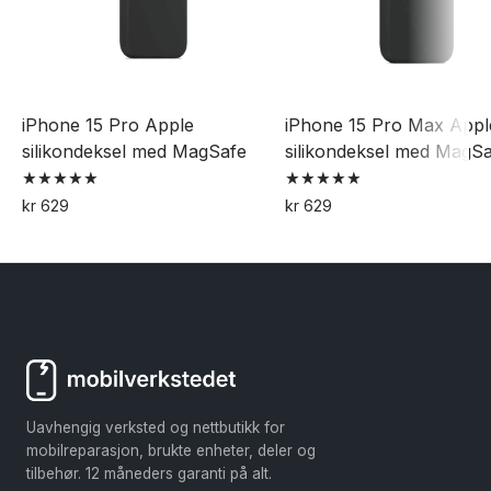
iPhone 15 Pro Apple
iPhone 15 Pro Max Appl
silikondeksel med MagSafe
silikondeksel med MagS
Vurdert
Vurdert
kr
629
kr
629
5.00
5.00
Dette
Dette
av 5
av 5
produktet
produktet
har
har
flere
flere
varianter.
varianter.
Alternativene
Alternativene
kan
kan
Uavhengig verksted og nettbutikk for
velges
velges
mobilreparasjon, brukte enheter, deler og
på
på
tilbehør. 12 måneders garanti på alt.