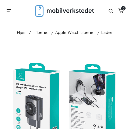
Skip
0
Menu
Search
to
content
Hjem
/
Tilbehør
/
Apple Watch tilbehør
/
Lader