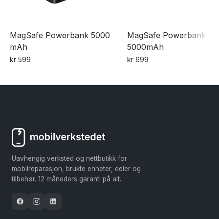
MagSafe Powerbank 5000
MagSafe Powerbank
mAh
5000mAh
kr
599
kr
699
Dette
produktet
har
flere
varianter.
Alternativene
kan
Uavhengig verksted og nettbutikk for
velges
mobilreparasjon, brukte enheter, deler og
på
tilbehør. 12 måneders garanti på alt.
produktsiden