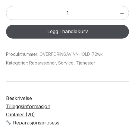
Overføring
av
innhold
Legg i handlekurv
antall
Produktnummer:
OVERFORINGAVINNHOLD-72wk
Kategorier:
Reparasjoner
,
Service
,
Tjenester
Beskrivelse
Tilleggsinformasjon
Omtaler (20)
Reparasjonsprosess