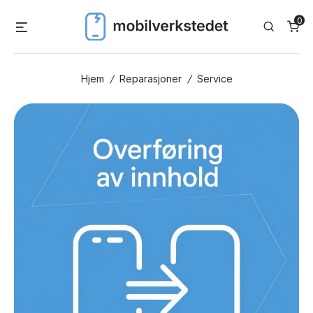
Skip
0
Menu
Search
to
content
Hjem
/
Reparasjoner
/
Service