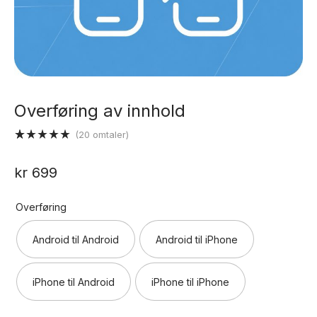
Overføring av innhold
(
20
omtaler)
Vurdert
20
5.00
av 5
kr
699
basert på
kundevurderinger
Overføring
Android til Android
Android til iPhone
iPhone til Android
iPhone til iPhone