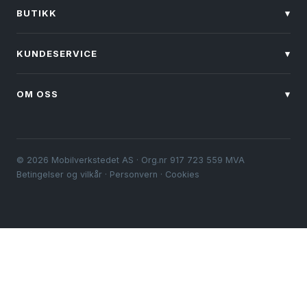
BUTIKK
▾
KUNDESERVICE
▾
OM OSS
▾
© 2026 Mobilverkstedet AS · Org.nr 917 723 559 MVA
Betingelser og vilkår
·
Personvern
·
Cookies