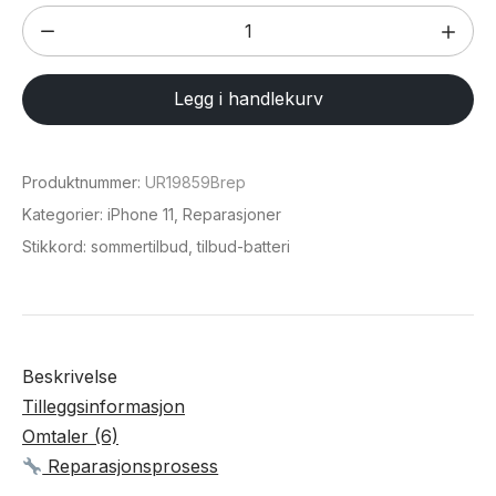
Bytte
batteri
på
Legg i handlekurv
iPhone
11
antall
Produktnummer:
UR19859Brep
Kategorier:
iPhone 11
,
Reparasjoner
Stikkord:
sommertilbud
,
tilbud-batteri
Beskrivelse
Tilleggsinformasjon
Omtaler (6)
Reparasjonsprosess