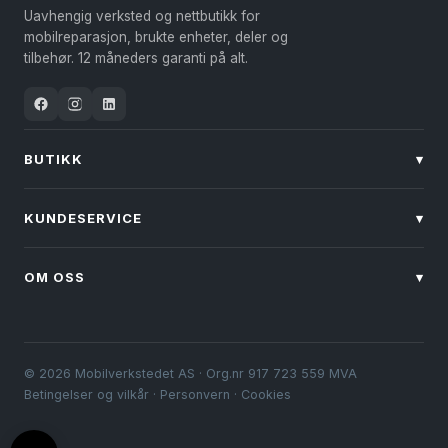
Uavhengig verksted og nettbutikk for
mobilreparasjon, brukte enheter, deler og
tilbehør. 12 måneders garanti på alt.
BUTIKK
▾
KUNDESERVICE
▾
OM OSS
▾
© 2026 Mobilverkstedet AS · Org.nr 917 723 559 MVA
Betingelser og vilkår
·
Personvern
·
Cookies