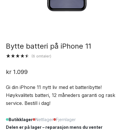
Bytte batteri på iPhone 11
(
6
omtaler)
Vurdert
6
4.50
av 5
kr
1.099
basert på
kundevurderinger
Gi din iPhone 11 nytt liv med et batteribytte!
Høykvalitets batteri, 12 måneders garanti og rask
service. Bestill i dag!
Butikklager
Nettlager
Fjernlager
Delen er på lager – reparasjon mens du venter