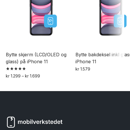
på
produktsiden
Bytte skjerm (LCD/OLED og
Bytte bakdeksel inkl glas
glass) på iPhone 11
iPhone 11
kr
1.579
Vurdert
Prisområde:
kr
1.299
–
kr
1.699
5.00
kr 1.299
av 5
til
kr 1.699