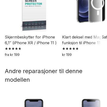
Skjermbeskytter for iPhone
Klart deksel med MagSa
6,1″ (iPhone XR / iPhone 11 )
funksjon til iPhone 11
Vurdert
Vurdert
fra
kr
199
kr
199
4.77
5.00
Dette
av 5
av 5
produktet
Andre reparasjoner til denne
har
modellen
flere
varianter.
Alternativene
kan
velges