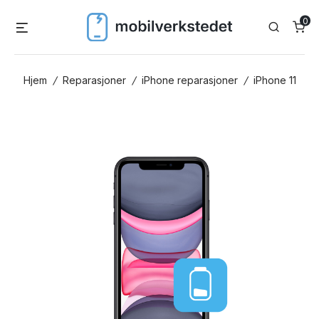
Skip
0
Menu
Search
to
content
Hjem
/
Reparasjoner
/
iPhone reparasjoner
/
iPhone 11