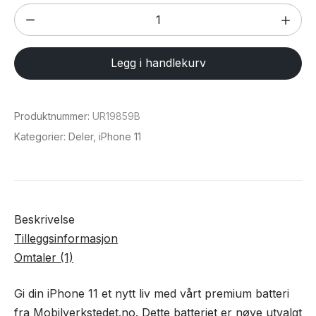
Batteri
til
iPhone
Legg i handlekurv
11
antall
Produktnummer:
UR19859B
Kategorier:
Deler
,
iPhone 11
Beskrivelse
Tilleggsinformasjon
Omtaler (1)
Gi din iPhone 11 et nytt liv med vårt premium batteri
fra Mobilverkstedet.no. Dette batteriet er nøye utvalgt