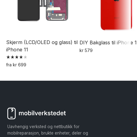
Skjerm (LCD/OLED og glass) til
DIY Bakglass til iPhone 1
iPhone 11
kr
579
Dette
Vurdert
fra
kr
699
produktet
4.00
Dette
av 5
har
produktet
flere
har
varianter.
flere
Alternativene
varianter.
kan
Alternativene
velges
kan
på
Uavhengig verksted og nettbutikk for
velges
produktsiden
mobilreparasjon, brukte enheter, deler og