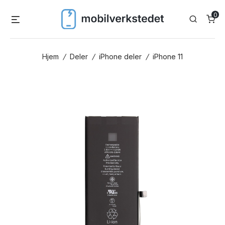
Skip
0
Menu
Search
to
content
Hjem
/
Deler
/
iPhone deler
/
iPhone 11