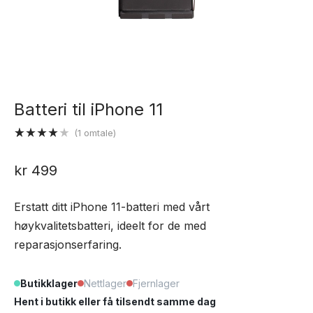
Batteri til iPhone 11
(
1
omtale)
Vurdert
1
4.00
av
kr
499
5 basert
på
kundevurdering
Erstatt ditt iPhone 11-batteri med vårt
høykvalitetsbatteri, ideelt for de med
reparasjonserfaring.
Butikklager
Nettlager
Fjernlager
Hent i butikk eller få tilsendt samme dag