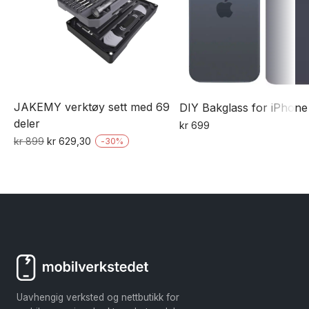
JAKEMY verktøy sett med 69
DIY Bakglass for iPhone
deler
kr
699
Opprinnelig
Nåværende
Dette
kr
899
kr
629,30
-
30
%
pris
pris
produktet
var:
er:
har
kr 899.
kr 629,30.
flere
varianter.
Alternativene
kan
velges
på
Uavhengig verksted og nettbutikk for
produktsiden