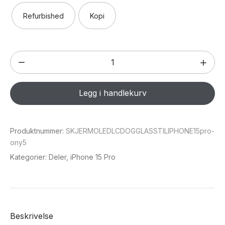
Refurbished
Kopi
Skjerm
(OLED/LCD
og
Legg i handlekurv
glass)
til
iPhone
Produktnummer:
SKJERMOLEDLCDOGGLASSTILIPHONE15pro-
15
ony5
Pro
Kategorier:
Deler
,
iPhone 15 Pro
antall
Beskrivelse