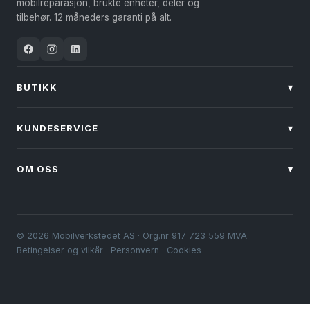
mobilreparasjon, brukte enheter, deler og
tilbehør. 12 måneders garanti på alt.
BUTIKK
▾
KUNDESERVICE
▾
OM OSS
▾
© 2026 Mobilverkstedet AS · Org.nr 917 723 559 MVA
Betingelser og vilkår
·
Personvern
·
Cookies