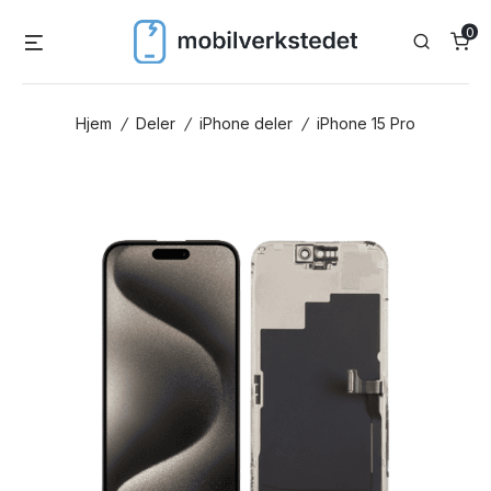
Skip
0
Menu
Search
to
content
Hjem
/
Deler
/
iPhone deler
/
iPhone 15 Pro