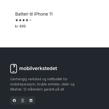
Batteri til iPhone 11
Vurdert
kr
499
4.00
av 5
Uavhengig verksted og nettbutikk for
mobilreparasjon, brukte enheter, deler og
tilbehør. 12 måneders garanti på alt.