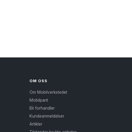
OM OSS
Om Mobilverkstedet
Mobilpant
Bli forhandler
Kundeanmeldelser
Artikler
Tilstander brukte enheter