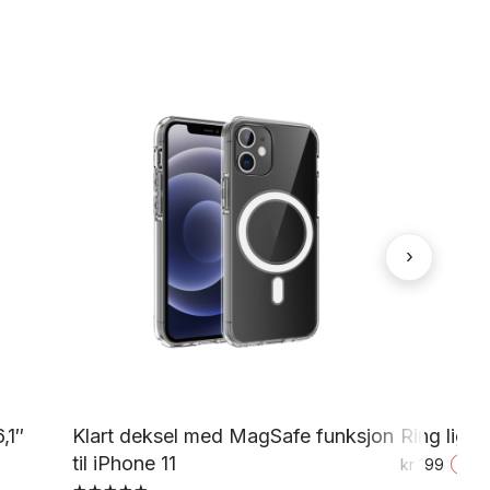
›
,1″
Klart deksel med MagSafe funksjon
Ring light
til iPhone 11
kr
199
-
72