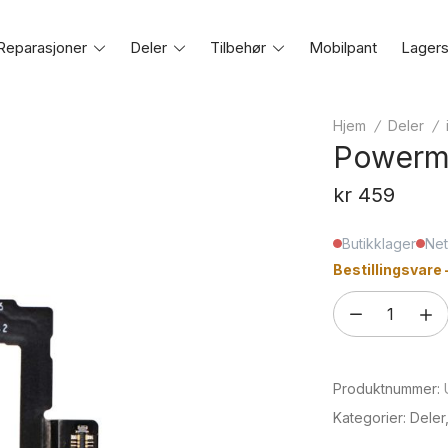
Reparasjoner
Toggle
Deler
Toggle
Tilbehør
Toggle
Mobilpant
Lagers
e
menu
menu
menu
Hjem
/
Deler
/
Powermo
kr
459
Butikklager
Net
Bestillingsvare 
Powermodul
til
iPhone
Produktnummer:
11
antall
Kategorier:
Deler