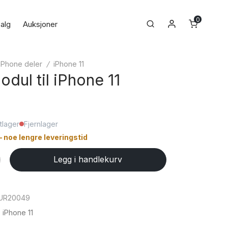
0
Min konto
Search
alg
Auksjoner
iPhone deler
/
iPhone 11
dul til iPhone 11
tlager
Fjernlager
– noe lengre leveringstid
Legg i handlekurv
UR20049
,
iPhone 11