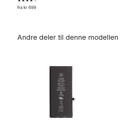
Vurdert
fra
kr
699
4.00
Dette
av 5
produktet
har
Andre deler til denne modellen
flere
varianter.
Alternativene
kan
velges
på
produktsiden