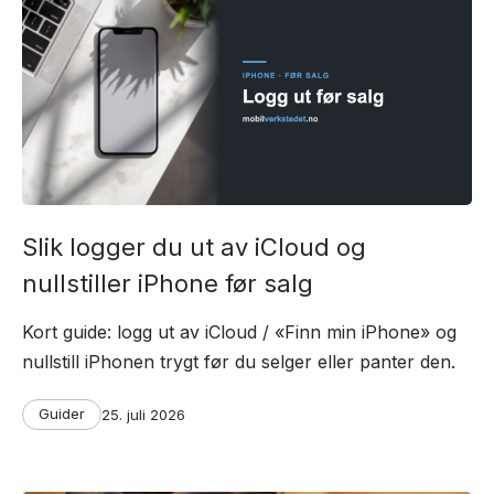
Slik logger du ut av iCloud og
nullstiller iPhone før salg
Kort guide: logg ut av iCloud / «Finn min iPhone» og
nullstill iPhonen trygt før du selger eller panter den.
Categories
Post
Guider
25. juli 2026
date