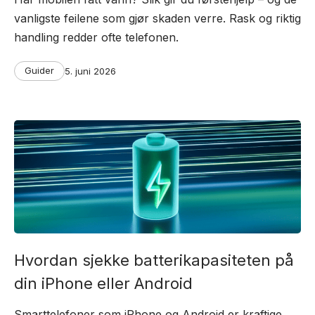
vanligste feilene som gjør skaden verre. Rask og riktig
handling redder ofte telefonen.
Categories
Post
Guider
5. juni 2026
date
Hvordan sjekke batterikapasiteten på
din iPhone eller Android
Smarttelefoner som iPhone og Android er kraftige