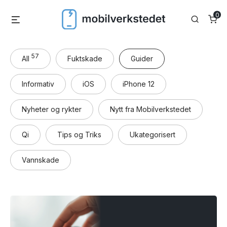
Skip
0
Menu
Search
to
content
57
All
Fuktskade
Guider
Informativ
iOS
iPhone 12
Nyheter og rykter
Nytt fra Mobilverkstedet
Qi
Tips og Triks
Ukategorisert
Vannskade