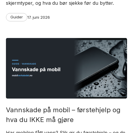
skjermtyper, og hva du bør sjekke før du bytter.
Categories
Post
Guider
17. juni 2026
date
Vannskade på mobil – førstehjelp og
hva du IKKE må gjøre
Har mobilen fått vann? Slik gir du førstehjelp – og de