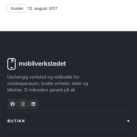
Categories
Post
Guider
12. august 2017
date
Uavhengig verksted og nettbutikk for
mobilreparasjon, brukte enheter, deler og
tilbehør. 12 måneders garanti på alt.
BUTIKK
▾