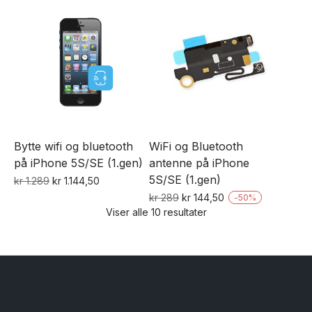
pris
pris
pris
pris
var:
er:
var:
er:
kr 1.179.
kr 1.107,40.
kr 1.459.
kr 1.275,40.
Bytte wifi og bluetooth
WiFi og Bluetooth
på iPhone 5S/SE (1.gen)
antenne på iPhone
5S/SE (1.gen)
Opprinnelig
Nåværende
kr
1.289
kr
1.144,50
pris
pris
Opprinnelig
Nåværende
kr
289
kr
144,50
-
50
%
var:
er:
Viser alle 10 resultater
pris
pris
kr 1.289.
kr 1.144,50.
var:
er:
kr 289.
kr 144,50.