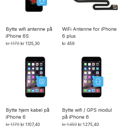
Bytte wifi antenne på
WiFi Antenne for iPhone
iPhone 6S
6 plus
Opprinnelig
Nåværende
kr
1.179
kr
1.125,30
kr
459
pris
pris
var:
er:
kr 1.179.
kr 1.125,30.
Bytte hjem kabel på
Bytte wifi / GPS modul
iPhone 6
på iPhone 6
Opprinnelig
Nåværende
Opprinnelig
Nåværende
kr
1.179
kr
1.107,40
kr
1.459
kr
1.275,40