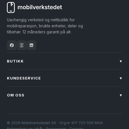
Uavhengig verksted og nettbutikk for
mobilreparasjon, brukte enheter, deler og
tilbehør. 12 måneders garanti på alt.
BUTIKK
▾
KUNDESERVICE
▾
OM OSS
▾
© 2026 Mobilverkstedet AS · Org.nr 917 723 559 MVA
Betingelser og vilkår
·
Personvern
·
Cookies