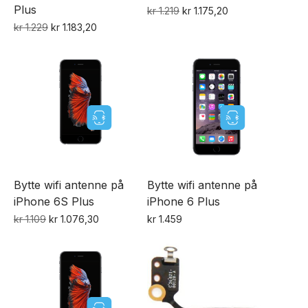
Plus
Opprinnelig
Nåværende
kr
1.219
kr
1.175,20
pris
pris
Opprinnelig
Nåværende
kr
1.229
kr
1.183,20
var:
er:
pris
pris
kr 1.219.
kr 1.175,20.
var:
er:
kr 1.229.
kr 1.183,20.
Bytte wifi antenne på
Bytte wifi antenne på
iPhone 6S Plus
iPhone 6 Plus
Opprinnelig
Nåværende
kr
1.109
kr
1.076,30
kr
1.459
pris
pris
var:
er:
kr 1.109.
kr 1.076,30.