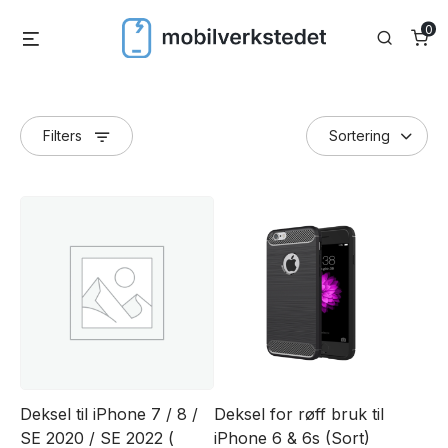
Skip
0
Menu
Search
to
content
Filters
Deksel til iPhone 7 / 8 /
Deksel for røff bruk til
SE 2020 / SE 2022 (
iPhone 6 & 6s (Sort)