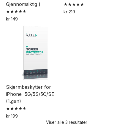
Gjennomsiktig )
Vurdert
kr
219
4.85
Vurdert
av 5
kr
149
4.57
av 5
Skjermbeskytter for
iPhone 5G/5S/5C/SE
(1.gen)
Vurdert
kr
199
4.53
Viser alle 3 resultater
av 5