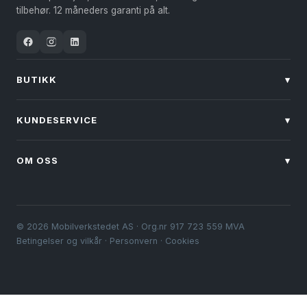
tilbehør. 12 måneders garanti på alt.
BUTIKK
▾
KUNDESERVICE
▾
OM OSS
▾
© 2026 Mobilverkstedet AS · Org.nr 917 723 559 MVA
Betingelser og vilkår
·
Personvern
·
Cookies