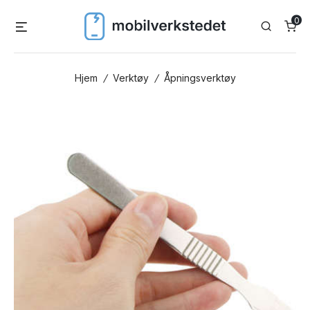
Skip
0
Menu
Search
to
content
Hjem
/
Verktøy
/
Åpningsverktøy