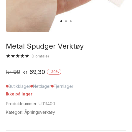
Metal Spudger Verktøy
(
1
omtale)
Vurdert
1
5.00
av 5
Opprinnelig
Nåværende
kr
99
kr
69,30
-
30
%
basert på
kundevurdering
pris
pris
Butikklager
Nettlager
Fjernlager
var:
er:
Ikke på lager
kr 99.
kr 69,30.
Produktnummer:
UR11400
Kategori:
Åpningsverktøy