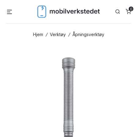
Skip
0
Menu
Search
to
content
Hjem
/
Verktøy
/
Åpningsverktøy