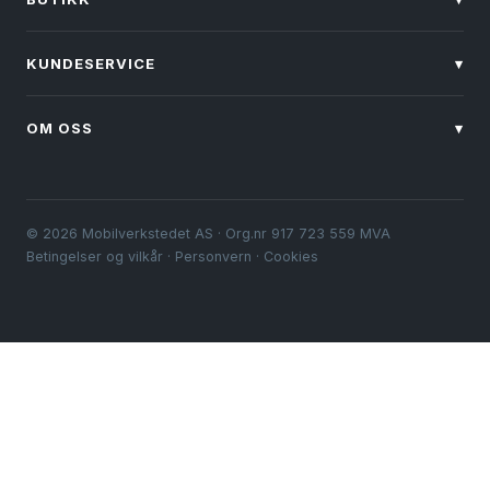
KUNDESERVICE
▾
OM OSS
▾
© 2026 Mobilverkstedet AS · Org.nr 917 723 559 MVA
Betingelser og vilkår
·
Personvern
·
Cookies