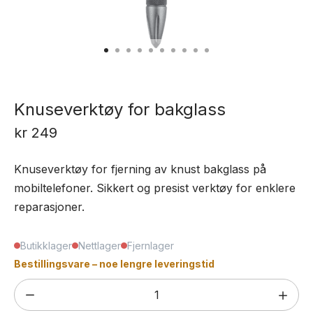
Knuseverktøy for bakglass
kr
249
Knuseverktøy for fjerning av knust bakglass på
mobiltelefoner. Sikkert og presist verktøy for enklere
reparasjoner.
Butikklager
Nettlager
Fjernlager
Bestillingsvare – noe lengre leveringstid
Knuseverktøy
for