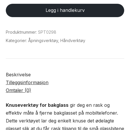
bakglass
Legg i handlekurv
antall
Produktnummer:
SPT0298
Kategorier:
Åpningsverktøy
,
Håndverktøy
Beskrivelse
Tilleggsinformasjon
Omtaler (0)
Knuseverktøy for bakglass
gir deg en rask og
effektiv måte å fjerne bakglasset på mobiltelefoner.
Dette verktøyet lar deg enkelt knuse det ødelagte
glasset slik at du får rask tilgang til de små glassbitene