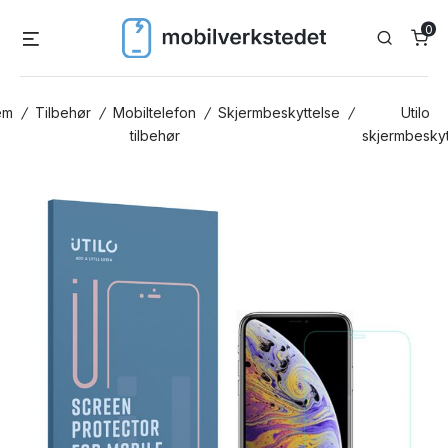
Skip
0
Menu
Search
to
content
em
/
Tilbehør
/
Mobiltelefon
/
Skjermbeskyttelse
/
Utilo
tilbehør
skjermbeskyt