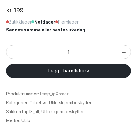
kr
199
Butikklager
Nettlager
Fjernlager
Sendes samme eller neste virkedag
Skjermbeskytter
for
iPhone
Legg i handlekurv
6,5"
(iPhone
XS
Produktnummer:
temp_ipXsmax
Max
Kategorier:
Tilbehør
,
Utilo skjermbeskytter
/
Stikkord:
ip13_all
,
Utilo skjermbeskytter
11
Merke:
Utilo
Pro
Max