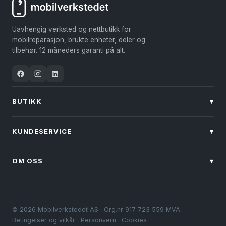
Uavhengig verksted og nettbutikk for
mobilreparasjon, brukte enheter, deler og
tilbehør. 12 måneders garanti på alt.
BUTIKK
▾
KUNDESERVICE
▾
OM OSS
▾
© 2026 Mobilverkstedet AS · Org.nr 917 723 559 MVA
Betingelser og vilkår
·
Personvern
·
Cookies