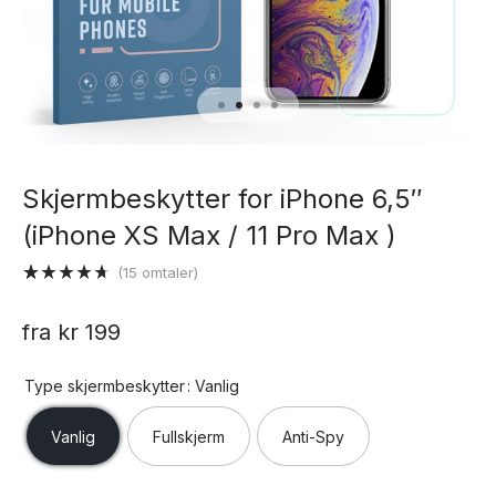
Skjermbeskytter for iPhone 6,5″
(iPhone XS Max / 11 Pro Max )
(
15
omtaler)
Vurdert
15
4.67
av 5
fra
kr
199
basert på
kundevurderinger
Type skjermbeskytter
: Vanlig
Vanlig
Fullskjerm
Anti-Spy