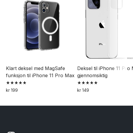
Klart deksel med MagSafe
Deksel til iPhone 11 Pro
funksjon til iPhone 11 Pro Max
gjennomsiktig
Vurdert
Vurdert
kr
199
kr
149
4.91
5.00
av 5
av 5