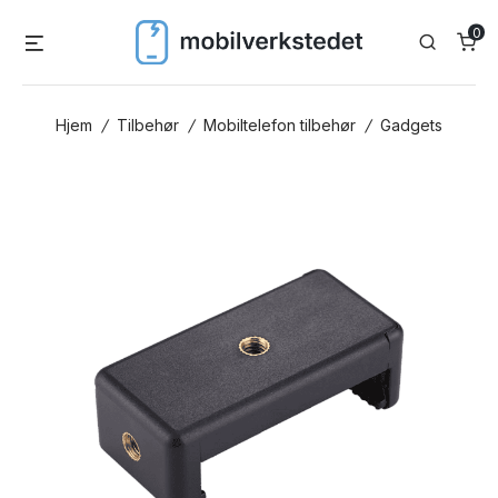
Skip
0
Menu
Search
to
content
Hjem
/
Tilbehør
/
Mobiltelefon tilbehør
/
Gadgets