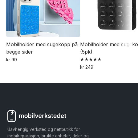
Mobilholder med sugekopp på
Mobilholder med sugek
begge sider
(5pk)
kr
99
Vurdert
Dette
kr
249
5.00
Dette
av 5
produktet
produktet
har
har
flere
flere
varianter.
varianter.
Alternativene
Alternativene
kan
kan
velges
Uavhengig verksted og nettbutikk for
velges
på
mobilreparasjon, brukte enheter, deler og