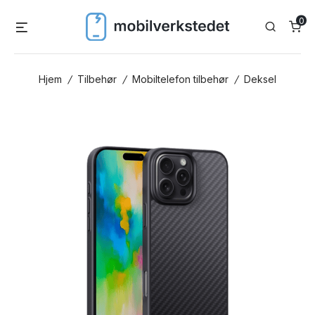
Skip
0
Menu
Search
to
content
Hjem
/
Tilbehør
/
Mobiltelefon tilbehør
/
Deksel