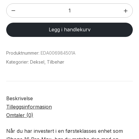
Magsafe
karbonfiber
deksel
Legg i handlekurv
for
iPhone
16
Produktnummer:
EDA006984501A
Pro
Kategorier:
Deksel
,
Tilbehør
Max
antall
Beskrivelse
Tilleggsinformasjon
Omtaler (0)
Når du har investert i en førsteklasses enhet som