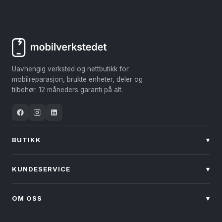
flere
varianter.
Alternativene
kan
velges
Uavhengig verksted og nettbutikk for
på
mobilreparasjon, brukte enheter, deler og
produktsiden
tilbehør. 12 måneders garanti på alt.
BUTIKK
▾
KUNDESERVICE
▾
OM OSS
▾