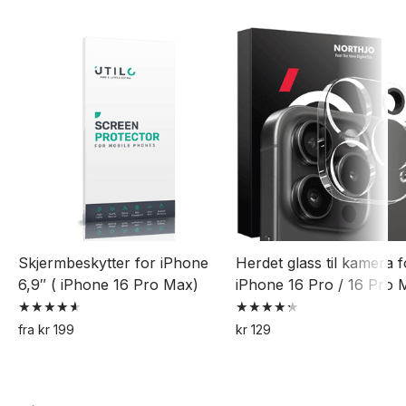
Skjermbeskytter for iPhone
Herdet glass til kamera f
6,9″ ( iPhone 16 Pro Max)
iPhone 16 Pro / 16 Pro 
Vurdert
Vurdert
fra
kr
199
kr
129
4.67
4.33
Dette
av 5
av 5
produktet
har