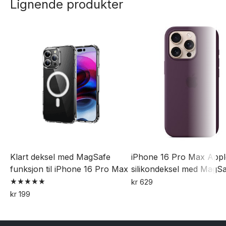
Lignende produkter
flere
varianter.
Alternativene
kan
velges
på
produktsiden
Klart deksel med MagSafe
iPhone 16 Pro Max Appl
funksjon til iPhone 16 Pro Max
silikondeksel med MagS
kr
629
Vurdert
Dette
kr
199
5.00
av 5
produktet
har